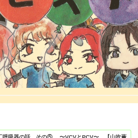
工呼吸器の話 その⑤ 〜VCVとPCV〜 【山吹薫