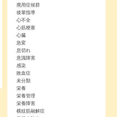
廃用症候群
後輩指導
心不全
心筋梗塞
心臓
急変
息切れ
意識障害
感染
敗血症
未分類
栄養
栄養管理
栄養障害
横紋筋融解症