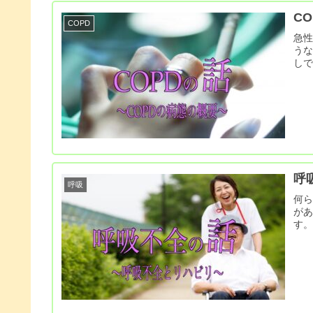
C
COPD
急性
う
し
呼
呼吸
何
が
す