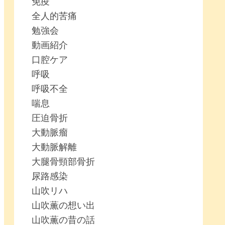
免疫
全人的苦痛
勉強会
動画紹介
口腔ケア
呼吸
呼吸不全
喘息
圧迫骨折
大動脈瘤
大動脈解離
大腿骨頸部骨折
尿路感染
山吹リハ
山吹薫の想い出
山吹薫の昔の話