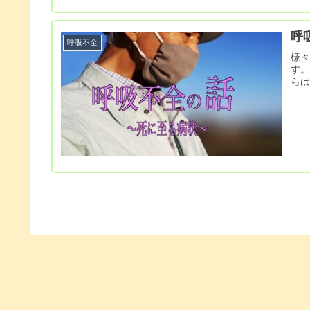
呼
呼吸不全
様
す
ら