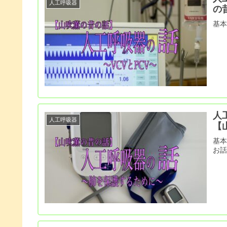
人工呼吸器
の
基
人
人工呼吸器
【
基
お