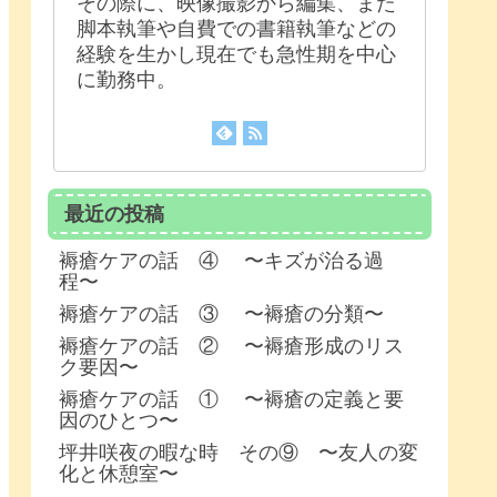
その際に、映像撮影から編集、また
脚本執筆や自費での書籍執筆などの
経験を生かし現在でも急性期を中心
に勤務中。
最近の投稿
褥瘡ケアの話 ④ 〜キズが治る過
程〜
褥瘡ケアの話 ③ 〜褥瘡の分類〜
褥瘡ケアの話 ② 〜褥瘡形成のリス
ク要因〜
褥瘡ケアの話 ① 〜褥瘡の定義と要
因のひとつ〜
坪井咲夜の暇な時 その⑨ 〜友人の変
化と休憩室〜