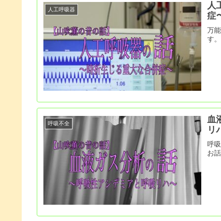
人
人工呼吸器
症
万
す
血
呼吸不全
リ
呼
お