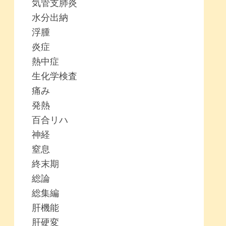
気管支肺炎
水分出納
浮腫
炎症
熱中症
生化学検査
痛み
発熱
百合リハ
神経
窒息
終末期
総論
総集編
肝機能
肝硬変