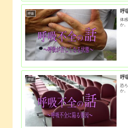
呼
呼吸
体
か
呼
呼吸
恐
か