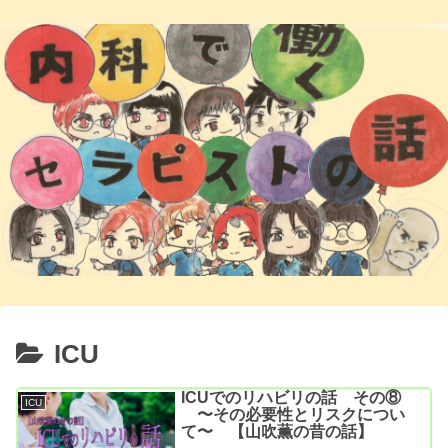
ICU
ICUでのリハビリの話 その⑧
ICU
〜その必要性とリスクについ
て〜 【山吹薫の昔の話】