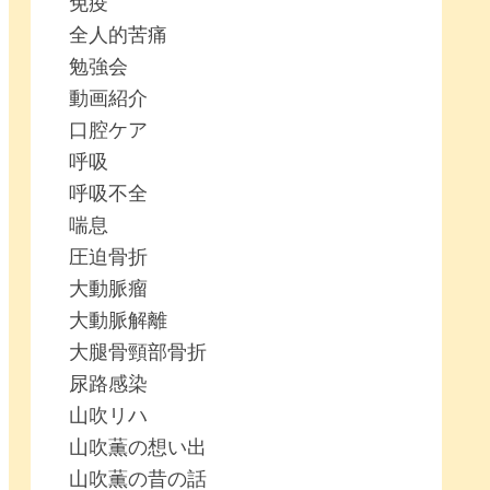
免疫
全人的苦痛
勉強会
動画紹介
口腔ケア
呼吸
呼吸不全
喘息
圧迫骨折
大動脈瘤
大動脈解離
大腿骨頸部骨折
尿路感染
山吹リハ
山吹薫の想い出
山吹薫の昔の話