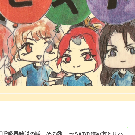
工呼吸器離脱の話 その③ 〜SATの進め方とリハ