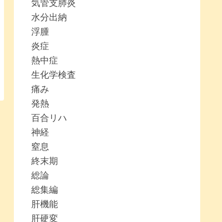
気管支肺炎
水分出納
浮腫
炎症
熱中症
生化学検査
痛み
発熱
百合リハ
神経
窒息
終末期
総論
総集編
肝機能
肝硬変