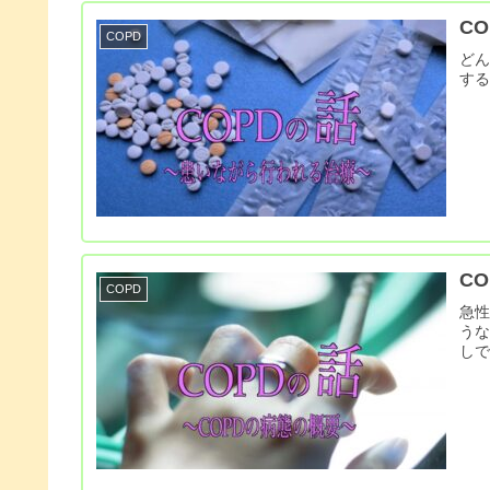
C
COPD
ど
す
C
COPD
急性
う
し