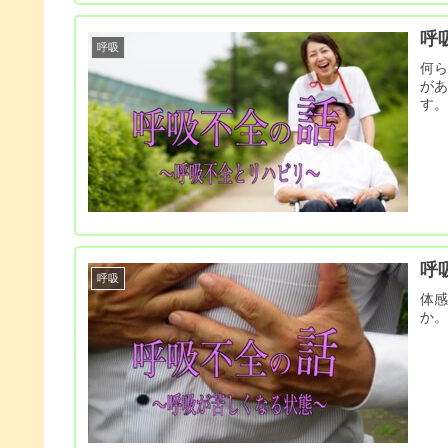
呼
呼吸
何
が
す
呼
呼吸
体
か