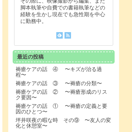
その際に、映像撮影から編集、また
脚本執筆や自費での書籍執筆などの
経験を生かし現在でも急性期を中心
に勤務中。
最近の投稿
褥瘡ケアの話 ④ 〜キズが治る過
程〜
褥瘡ケアの話 ③ 〜褥瘡の分類〜
褥瘡ケアの話 ② 〜褥瘡形成のリス
ク要因〜
褥瘡ケアの話 ① 〜褥瘡の定義と要
因のひとつ〜
坪井咲夜の暇な時 その⑨ 〜友人の変
化と休憩室〜