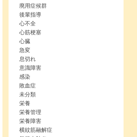
廃用症候群
後輩指導
心不全
心筋梗塞
心臓
急変
息切れ
意識障害
感染
敗血症
未分類
栄養
栄養管理
栄養障害
横紋筋融解症