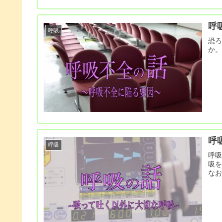
呼
呼吸
恐
か
呼
呼吸
呼
吸
な