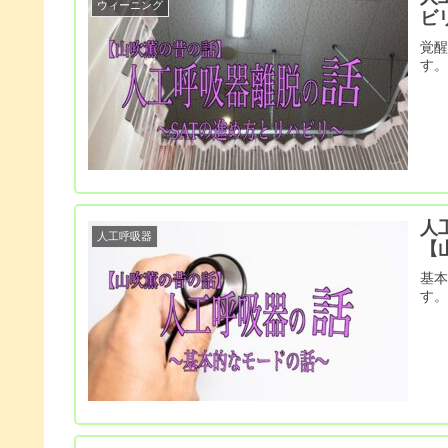
ウィーニング
ビ
覚
す
人
人工呼吸器
【
基
す