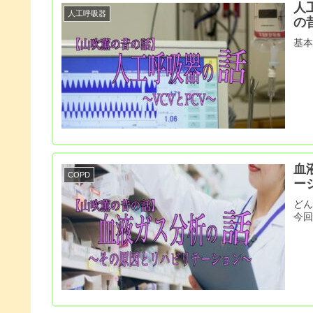
人
人工呼吸器
の
基
血
COPD
ー
ど
今