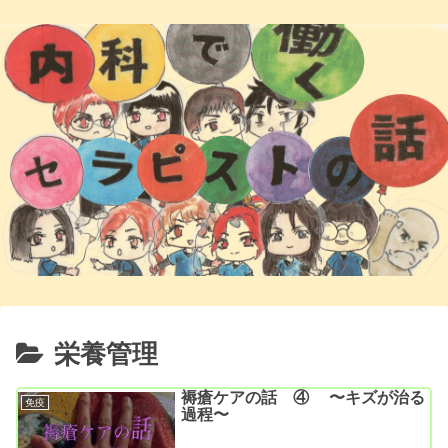
栄養管理
褥瘡ケアの話 ④ 〜キズが治る
免疫
過程〜