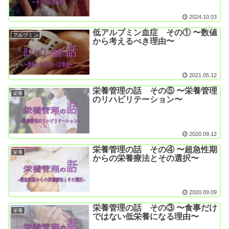
2024.10.03
低アルブミン血症 その① 〜数値
アルブミン
から考えるべき理由〜
2021.05.12
栄養管理の話 その⑤ 〜栄養管理
栄養
のリハビリテーション〜
2020.09.12
栄養管理の話 その④ 〜超急性期
栄養
からの栄養療法とその選択〜
2020.09.09
栄養管理の話 その③ 〜食事だけ
栄養
ではない低栄養になる理由〜