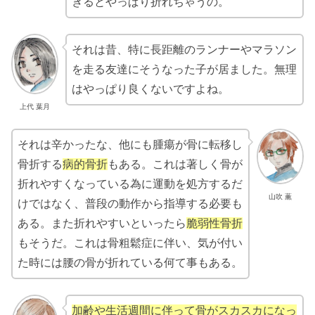
ぎるとやっぱり折れちゃうの。
それは昔、特に長距離のランナーやマラソン
を走る友達にそうなった子が居ました。無理
はやっぱり良くないですよね。
上代 葉月
それは辛かったな、他にも腫瘍が骨に転移し
骨折する
病的骨折
もある。これは著しく骨が
折れやすくなっている為に運動を処方するだ
山吹 薫
けではなく、普段の動作から指導する必要も
ある。また折れやすいといったら
脆弱性骨折
もそうだ。これは骨粗鬆症に伴い、気が付い
た時には腰の骨が折れている何て事もある。
加齢や生活週間に伴って骨がスカスカになっ