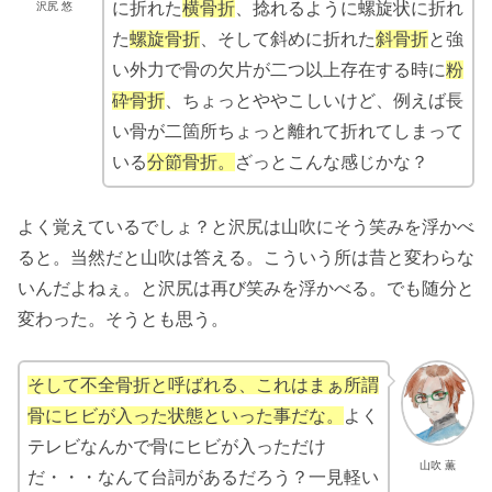
に折れた
横骨折
、捻れるように螺旋状に折れ
沢尻 悠
た
螺旋骨折
、そして斜めに折れた
斜骨折
と強
い外力で骨の欠片が二つ以上存在する時に
粉
砕骨折
、ちょっとややこしいけど、例えば長
い骨が二箇所ちょっと離れて折れてしまって
いる
分節骨折。
ざっとこんな感じかな？
よく覚えているでしょ？と沢尻は山吹にそう笑みを浮かべ
ると。当然だと山吹は答える。こういう所は昔と変わらな
いんだよねぇ。と沢尻は再び笑みを浮かべる。でも随分と
変わった。そうとも思う。
そして不全骨折と呼ばれる、これはまぁ所謂
骨にヒビが入った状態といった事だな。
よく
テレビなんかで骨にヒビが入っただけ
山吹 薫
だ・・・なんて台詞があるだろう？一見軽い