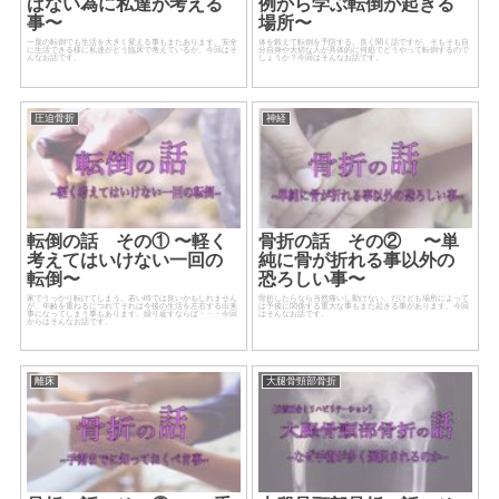
ばない為に私達が考える
例から学ぶ転倒が起きる
事〜
場所〜
一度の転倒でも生活を大きく変える事もまたあります。安全
体を鍛えて転倒を予防する。良く聞く話ですが、そもそも自
に生活できる様に私達がどう臨床で考えているか。今回はそ
分自身や大切な人が具体的に何処でどうやって転倒するので
んなお話です。
しょうか？今回はそんなお話です。
圧迫骨折
神経
転倒の話 その① 〜軽く
骨折の話 その② 〜単
考えてはいけない一回の
純に骨が折れる事以外の
転倒〜
恐ろしい事〜
家でうっかり転けてしまう。若い時では良いかもしれません
骨折したらなら当然痛いし動けない。だけども場所によって
が、年齢を重ねるにつれてそれは今後の生活を左右する出来
は予後に関係する重大な事もまた起きる事があります。今回
事になってしまう事もあります。繰り返すならば・・・今回
はそんなお話です。
からはそんなお話です。
離床
大腿骨頸部骨折