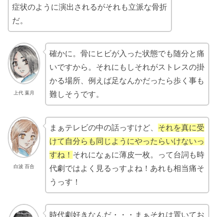
症状のように演出されるがそれも立派な骨折
だ。
確かに。骨にヒビが入った状態でも随分と痛
いですから。それにもしそれがストレスの掛
かる場所、例えば足なんかだったら歩く事も
上代 葉月
難しそうです。
まぁテレビの中の話っすけど、
それを真に受
けて自分らも同じようにやったらいけないっ
すね！
それになぁに薄皮一枚。って台詞も時
白波 百合
代劇ではよく見るっすよね！あれも相当痛そ
うっす！
時代劇好きなんだ・・・まぁそれは置いてお