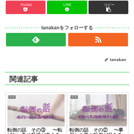
Pocket
LINE
コピー
tanakanをフォローする
tanakan
関連記事
転倒
転倒
転倒の話 その③ 〜転
転倒の話 その② 〜事