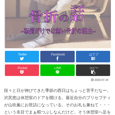
Twitter
Facebook
はてブ
Pocket
LINE
コピー
2020.07.24
段々と日が伸びてきた季節の西日はちょっと苦手だなー。
沢尻悠は休憩室のドアを開ける。最近自分のプリセプティ
が山吹薫にお世話になっている。そのお礼も兼ねて・・・
という名目でまぁ暇つぶしなんだけど。そう休憩室へ足を