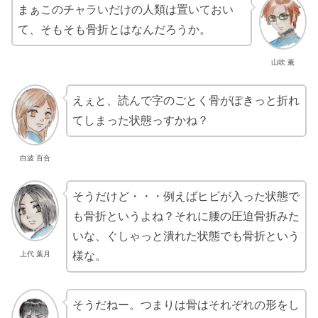
まぁこのチャラいだけの人類は置いておい
て、そもそも骨折とはなんだろうか。
山吹 薫
えぇと、読んで字のごとく骨がぽきっと折れ
てしまった状態っすかね？
白波 百合
そうだけど・・・例えばヒビが入った状態で
も骨折というよね？それに腰の圧迫骨折みた
いな、ぐしゃっと潰れた状態でも骨折という
上代 葉月
様な。
そうだねー。つまりは骨はそれぞれの形をし