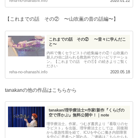
reha-no-ohanashi.info
2020.01.22
【これまでの話 その② 〜山吹薫の昔の話編〜】
これまでの話 その② 〜昔々に学んだこ
と〜
内科で働くセラピストの総集編その②！山吹薫の
新人の頃に語られる救急科でのリハビリテーショ
ン。【これまでの話 その①】の続きよりご覧く
ださい
reha-no-ohanashi.info
2020.05.18
tanakanの他の作品はこちらから
tanakan/理学療法士×作家/新作『くらげの
空で浮かぶ』無料公開中！｜note
理学療法士。作家。つむぎ書房より『看取りのセ
ラピスト』を出版。理学療法士としては、回復期
から亜急性期を経て、ICUを中心に働き内部障害
を中心に患者へと関わる。ご連絡はこちらからも