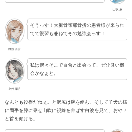
山吹 薫
そうっす！大腿骨頸部骨折の患者様が来られ
てて復習も兼ねてその勉強会っす！
白波 百合
私は偶々そこで百合と出会って、ぜひ良い機
会かなぁと。
上代 葉月
なんとも役得だねぇ。と沢尻は腕を組む。そして子犬の様
に両手を膝に乗せ山吹に視線を伸ばす白波を見て、おや？
と首を傾げる。