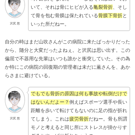
いて、それは骨にヒビが入る
亀裂骨折
、そし
て骨を包む骨膜は保たれている
骨膜下骨折
と
いった所だねー。
沢尻 悠
自分の時はまだ山吹さんがこの病院に来たばっかりだった
から、随分と大変だったよねぇ。と沢尻は思い出す。この
偏屈で不器用な先輩はいつも誰かと衝突していた。その為
か特にこの病院の回復期の管理者は未だに薫さんを、あか
らさまに避けている。
でもでも骨折の原因は何も事故や転倒だけで
はないんだよー？
例えばスポーツ選手や長い
距離を歩いて転けてもないのに足の指が折れ
てしまう。これは
疲労骨折
だねー。骨も所謂
沢尻 悠
モノと考えると同じ所にストレスが掛かりす