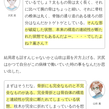
ているでしょ？太ももの骨は太く長く、それ
に比べて腕の骨はちょっと細い。それに脊柱
の椎体は丸く、脊髄の通り道のある後ろの部
沢尻 悠
分はなんだかトゲトゲとしている。
そんな形
が破綻した状態、本来の構造の連続性が断た
れた状態でもあるんだよー。・・・でしたよ
ね？薫さん？
結局君も話すんじゃないかと山吹は眉を片方上げる。沢尻
はかつて自分がこの病棟で働いていた時の事をなんだか思
い出した。
まずはそうだな。
骨折にも完全なものと不完
全なものがある。完全骨折とは骨自体の構造
と連続性が完全に断たれてしまっている状
山吹 薫
態。
枝木が完全に折れてしまっているのを想