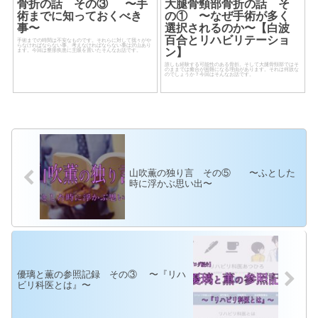
骨折の話 その③ 〜手
大腿骨頸部骨折の話 そ
術までに知っておくべき
の① 〜なぜ手術が多く
事〜
選択されるのか〜【白波
百合とリハビリテーショ
手術までの時間は不安なものです。それらに対して我々がや
らなければならない事、考えなければならない事は沢山あり
ン】
ます。今回は整形疾患に主眼を置いたそんなお話です。
誰しも経験する可能性のある骨折。そして大腿骨頸部ではそ
のままでは癒合が困難になる理由があります。それは何故な
のでしょうか？今回はそんなお話です。
山吹薫の独り言 その⑤ 〜ふとした
時に浮かぶ思い出〜
優璃と薫の参照記録 その③ 〜『リハ
ビリ科医とは』〜