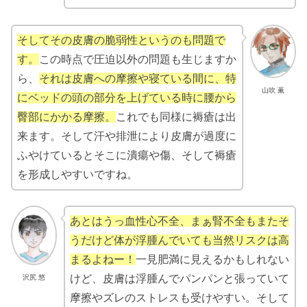
そしてその皮膚の脆弱性というのも問題で
す。
この時点で圧迫以外の問題も生じますか
ら、
それは皮膚への摩擦や寝ている間に、特
山吹 薫
にベッドの頭の部分を上げている時に腰から
臀部にかかる摩擦。
これでも同様に褥瘡は出
来ます。そして汗や排泄により皮膚が過度に
ふやけているとそこに潰瘍や傷、そして褥瘡
を形成しやすいですね。
あとはうっ血性心不全、まぁ腎不全もまたそ
うだけど体が浮腫んでいても当然リスクは高
まるよねー！
一見肥満に見えるかもしれない
けど、皮膚は浮腫んでパンパンと張っていて
沢尻 悠
摩擦やズレのストレスも受けやすい。そして