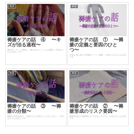
免疫
褥瘡
褥瘡ケアの話 ④ 〜キ
褥瘡ケアの話 ① 〜褥
ズが治る過程〜
瘡の定義と要因のひと
つ〜
傷が治っていく過程と、傷が治りにくくなる要因。今回はそ
んなお話しです。
今後も増え続ける問題の一つ。褥瘡。今回からはそんなお話
です。
褥瘡
褥瘡
褥瘡ケアの話 ③ 〜褥
褥瘡ケアの話 ② 〜褥
瘡の分類〜
瘡形成のリスク要因〜
褥瘡の分類を知り、分類だけでは安心してはいけない。今回
褥瘡形成は介護要因だけではないのです。今回はそんなお話
はそんなお話しです。
です。