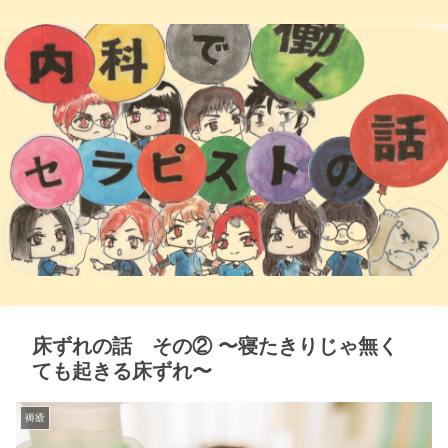
床ずれの話 その② 〜寝たきりじゃ無く
ても起きる床ずれ〜
褥瘡