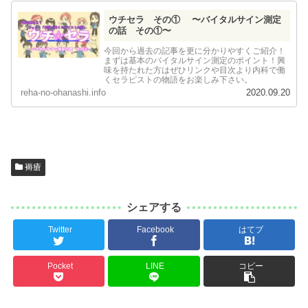
ウチセラ その① 〜バイタルサイン測定
の話 その①〜
今回から過去の記事を更に分かりやすくご紹介！
まずは基本のバイタルサイン測定のポイント！興
味を持たれた方はぜひリンクや目次より内科で働
くセラピストの物語をお楽しみ下さい。
reha-no-ohanashi.info
2020.09.20
褥瘡
シェアする
Twitter
Facebook
はてブ
Pocket
LINE
コピー