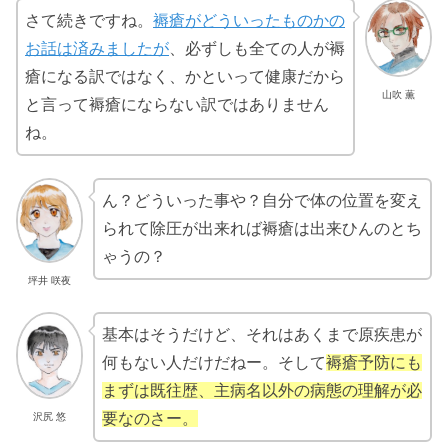
さて続きですね。
褥瘡がどういったものかの
お話は済みましたが
、必ずしも全ての人が褥
瘡になる訳ではなく、かといって健康だから
山吹 薫
と言って褥瘡にならない訳ではありません
ね。
ん？どういった事や？自分で体の位置を変え
られて除圧が出来れば褥瘡は出来ひんのとち
ゃうの？
坪井 咲夜
基本はそうだけど、それはあくまで原疾患が
何もない人だけだねー。そして
褥瘡予防にも
まずは既往歴、主病名以外の病態の理解が必
要なのさー。
沢尻 悠