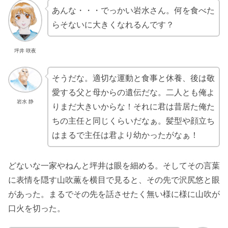
あんな・・・でっかい岩水さん。何を食べた
らそないに大きくなれるんです？
坪井 咲夜
そうだな。適切な運動と食事と休養、後は敬
愛する父と母からの遺伝だな。二人とも俺よ
岩水 静
りまだ大きいからな！それに君は昔居た俺た
ちの主任と同じくらいだなぁ。髪型や顔立ち
はまるで主任は君より幼かったがなぁ！
どないな一家やねんと坪井は眼を細める。そしてその言葉
に表情を隠す山吹薫を横目で見ると、その先で沢尻悠と眼
があった。まるでその先を話させたく無い様に様に山吹が
口火を切った。