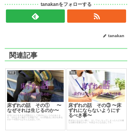
tanakanをフォローする
tanakan
関連記事
褥瘡
褥瘡
床ずれの話 その① 〜
床ずれの話 その③ 〜床
なぜそれは生じるのか〜
ずれにならないようにす
るべき事〜
在宅における大きな問題点として床ずれというのがありま
す。それはまた施設でも同様です。その問題点に何が出来る
のか？今回からはそんなお話しです。
床ずれにならない様に、そしてもしなってしまったらどの様
な治療が必要なのか。今回はそんなお話しです。