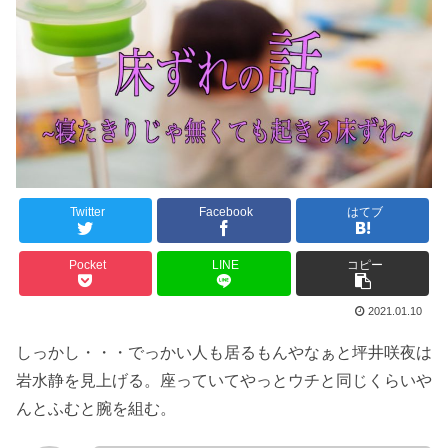
Twitter
Facebook
はてブ
Pocket
LINE
コピー
2021.01.10
しっかし・・・でっかい人も居るもんやなぁと坪井咲夜は
岩水静を見上げる。座っていてやっとウチと同じくらいや
んとふむと腕を組む。