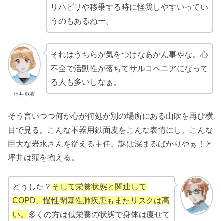
リハビリや移乗する時に怪我しやすいってい
うのもあるねー。
それはうちらが気をつけなあかん事やな。心
不全で活動性が落ちてサルコペニアになって
る人も多いしなぁ。
坪井 咲夜
そう言いつつ何か心が何処か別の場所にある山吹を再び横
目で見る。こんな不器用鉄面皮をこんな表情にし、こんな
巨大な岩水さんを従える主任。謎は深まるばかりやぁ！と
坪井は頭を抱える。
どうした？
そして栄養状態と関連して
COPD、慢性閉塞性肺疾患もまたリスクは高
い。
多くの方は低栄養の状態で身体は痩せて