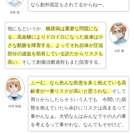
なら創外固定もされてるからねー。
沢尻 悠
他にもというか、
糖尿病は重要な問題にな
る。高血糖によりドロドロになった血液は小
さな動脈を障害する。よってそれ自体が圧迫
山吹 薫
部分の虚血を助長している訳だからリスクも
高い。
そして創傷治癒過程もまた阻害する。
ふーむ。なら色んな疾患を多く抱えている高
齢者が一番リスクが高いと思うわな。
そして
周りからしたらそういう人でも、今聞いた病
坪井 咲夜
態を抱えていたら余計にリスクは高まるって
事やんなぁ。大切なんはみんなでその人の事
を考えるって事やわな。なんでもそやけど。