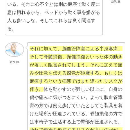
山吹 薫
いる。それに心不全とは別の機序で動く度に
息は切れるから、ベッドから動く事を嫌がる
人も多いしな。そしてこれらは良く関連す
る。
それに加えて、脳血管障害による半身麻痺、
そして脊髄損傷、頸髄損傷といった体の動き
岩水 静
が著しく阻害されてしまう、それに加えて痛
みや圧覚を伝える感覚が鈍麻する。もしくは
麻痺するという病態ではまた違ったリスクが
伴う。
体を動かすのが難しい以上に、自身の
傷や痛みに気がつきにくい。よって脳血管障
害の方では例え歩けていたとしても装具を着
けた場所が圧迫されている。脊髄損傷の方で
は車椅子で生活する上で臀部が圧迫される。
それで褥瘡を形成するリスクが高いのだが、