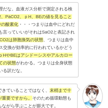
理だな。血液ガス分析で測定される検
2、PaCO2、ｐH、BEの値を見ること
中の酸素化
・・・つまりは血中にどれだ
も言っていいがそれはSaO2と表記され
aCO2は肺胞換気の状態
、つまりは血中
ガス交換が効率的に行われているかどう
ｐHやBEはアシドーシスやアルカロー
ての状態
がわかる。つまりは全身状態
いる訳だな。
できていることではなく、
末梢まで十
が重要ですから。
そのため循環動態も
もながら学ぶことが膨大です。