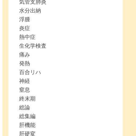
気管支肺炎
水分出納
浮腫
炎症
熱中症
生化学検査
痛み
発熱
百合リハ
神経
窒息
終末期
総論
総集編
肝機能
肝硬変