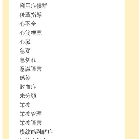
廃用症候群
後輩指導
心不全
心筋梗塞
心臓
急変
息切れ
意識障害
感染
敗血症
未分類
栄養
栄養管理
栄養障害
横紋筋融解症