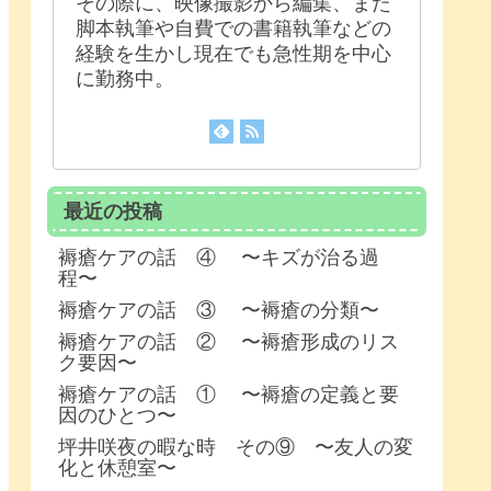
その際に、映像撮影から編集、また
脚本執筆や自費での書籍執筆などの
経験を生かし現在でも急性期を中心
に勤務中。
最近の投稿
褥瘡ケアの話 ④ 〜キズが治る過
程〜
褥瘡ケアの話 ③ 〜褥瘡の分類〜
褥瘡ケアの話 ② 〜褥瘡形成のリス
ク要因〜
褥瘡ケアの話 ① 〜褥瘡の定義と要
因のひとつ〜
坪井咲夜の暇な時 その⑨ 〜友人の変
化と休憩室〜