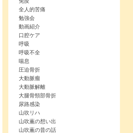
免疫
全人的苦痛
勉強会
動画紹介
口腔ケア
呼吸
呼吸不全
喘息
圧迫骨折
大動脈瘤
大動脈解離
大腿骨頸部骨折
尿路感染
山吹リハ
山吹薫の想い出
山吹薫の昔の話