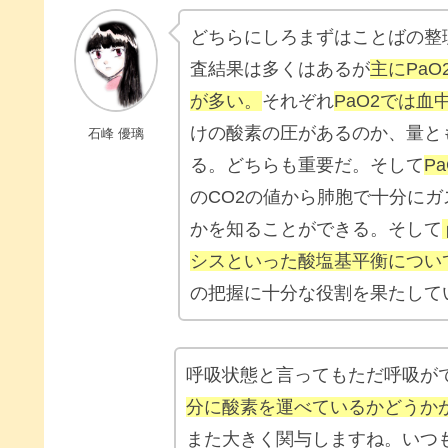
どちらにしろまずはことばの整
査結果は多くはあるが
主にPaO
が多い。
それぞれ
PaO2では血
けの酸素の圧があるのか、量と
石峰 優璃
る。どちらも重要だ。そして
P
のCO2の値から肺胞で十分に
かを知ることができる。そして
シスといった酸塩基平衡につい
の把握に十分な役割を果たして
呼吸状態と言ってもただ呼吸が
分に酸素を運べているかどうか
また大きく関与しますね。いつ