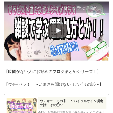
『えっ！？マジでやるの！？雑談で学ぶ運動処方とか！！』【Tnakanとあまみーのセラピスト達の学べる雑談ラジオ！をやってみた件について】
【時間がない人にお勧めのブログまとめシリーズ！】
【ウチ⭐︎セラ！ 〜いまさら聞けないリハビリの話〜】
ウチセラ その① 〜バイタルサイン測定
の話 その①〜
今回から過去の記事を更に分かりやすくご紹介！