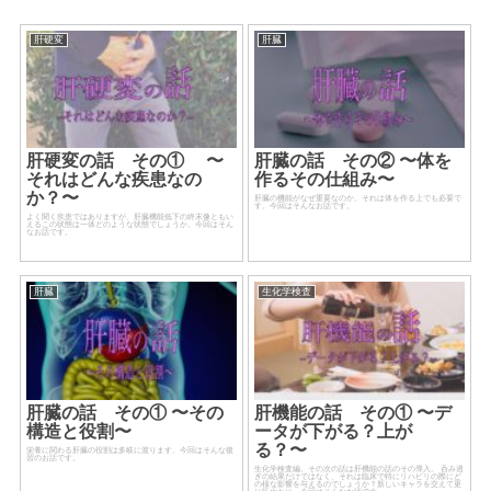
肝硬変
肝臓
肝硬変の話 その① 〜
肝臓の話 その② 〜体を
それはどんな疾患なの
作るその仕組み〜
か？〜
肝臓の機能がなぜ重要なのか。それは体を作る上でも必要で
す。今回はそんなお話です。
よく聞く疾患ではありますが、肝臓機能低下の終末像ともい
えるこの状態は一体どのような状態でしょうか。今回はそん
なお話です。
肝臓
生化学検査
肝臓の話 その① 〜その
肝機能の話 その① 〜デ
構造と役割〜
ータが下がる？上が
る？〜
栄養に関わる肝臓の役割は多岐に渡ります。今回はそんな復
習のお話です。
生化学検査編。その次の話は肝機能の話のその導入。 呑み過
ぎの結果だけではなく、それは臨床で特にリハビリの際にど
の様な影響を与えるのでしょうか？新しいキャラを交えて更