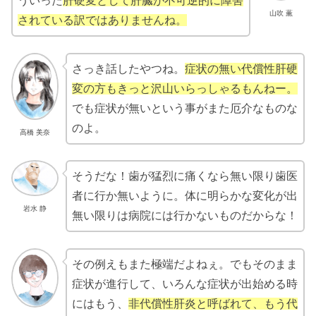
ういった
肝硬変として肝臓が不可逆的に障害
山吹 薫
されている訳ではありませんね。
さっき話したやつね。
症状の無い代償性肝硬
変の方もきっと沢山いらっしゃるもんねー。
でも症状が無いという事がまた厄介なものな
のよ。
高橋 美奈
そうだな！歯が猛烈に痛くなら無い限り歯医
者に行か無いように。体に明らかな変化が出
岩水 静
無い限りは病院には行かないものだからな！
その例えもまた極端だよねぇ。でもそのまま
症状が進行して、いろんな症状が出始める時
にはもう、
非代償性肝炎と呼ばれて、もう代