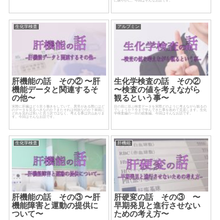
に賑やかに。今回はそんなお話です。
生化学検査
アルブミン
肝機能の話 その② 〜肝
生化学検査の話 その②
機能データと関連するそ
〜検査の値を考えながら
の他〜
観るという事〜
実際に肝臓はどう言う働きをしていて、異常がある際にはど
目の前に並ぶ検査データを実際どのように考えながら観るの
のデータを見るべきなのか？またそれは何故なのか？単純に
でしょうか？今まで学んできた事を改めて見直します。生化
どれを見れば良いと言う訳ではなく、考える事は沢山ありま
学検査編の一旦の総集編。今回はそんなお話です。
す。今回はそんなお話です。
生化学検査
肝機能
肝機能の話 その③ 〜肝
肝硬変の話 その③ 〜
機能障害と運動の提供に
早期発見と進行させない
ついて〜
ための考え方〜