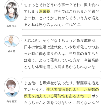
ちょっとそれどういう事ー？それに沢山食べ
てしまう
過栄養
、昨今ではこれもまた問題だ
よーね。というかこれからそういう方が増え
ると私は思うのよねぇ。年代的に。
高橋 美奈
ふむふむ。そうだな！ちょうど高度成長期、
日本の食生活は近代化、いや欧米化しつつあ
岩水 静
った時に働き盛りの人は、当然昔の食生活と
は違う。よって罹患している方が、今後高齢
となり体調を崩し入院するかもしれないな。
まぁ他にも喫煙歴があったり、腎臓病を抱え
ていたりと、
生活習慣病を起因とした多数の
疾患を抱えている可能性もあるよねー。
ボク
内海 青葉
らもちゃんと気をつけないと、若くないんだ