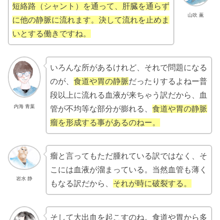
短絡路（シャント）を通って、肝臓を通らず
山吹 薫
に他の静脈に流れます。決して流れを止めま
いとする働きですね。
いろんな所があるけれど、それで問題になる
のが、
食道や胃の静脈
だったりするよねー普
段以上に流れる血液が来ちゃう訳だから、血
内海 青葉
管が不均等な部分が膨れる、
食道や胃の静脈
瘤を形成する事があるのねー。
瘤と言ってもただ腫れている訳ではなく、そ
こには血液が溜まっている。当然血管も薄く
岩水 静
もなる訳だから、
それが時に破裂する。
そして大出血を起こすのね。食道や胃から多