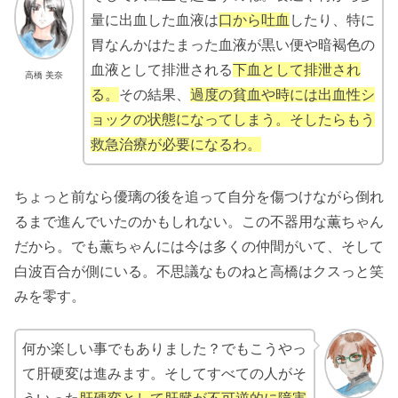
量に出血した血液は
口から吐血
したり、特に
胃なんかはたまった血液が黒い便や暗褐色の
血液として排泄される
下血として排泄され
高橋 美奈
る。
その結果、
過度の貧血や時には出血性シ
ョックの状態になってしまう。そしたらもう
救急治療が必要になるわ。
ちょっと前なら優璃の後を追って自分を傷つけながら倒れ
るまで進んでいたのかもしれない。この不器用な薫ちゃん
だから。でも薫ちゃんには今は多くの仲間がいて、そして
白波百合が側にいる。不思議なものねと高橋はクスっと笑
みを零す。
何か楽しい事でもありました？でもこうやっ
て肝硬変は進みます。そしてすべての人がそ