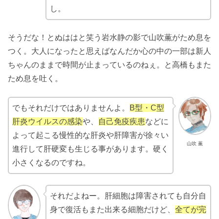
し。
そうだな！とぬははと笑う岩水静の影で山吹薫がため息を
つく。大人になったと思えばなんだか心の中の一部は新人
ちゃんのままで時間が止まっているのねぇ。と高橋もまた
ため息を吐く。
でもそれだけではありませんよ。
B型・C型
肝炎ウイルスの感染
や、
自己免疫疾患
などに
よって起こる慢性的な肝炎や肝障害が徐々い
山吹 薫
進行して肝硬変も生じる事があります。硬く
小さくなるのですね。
それだよねー。肝細胞は障害されても自分自
身で復活もまた出来る細胞だけど、
全てが完