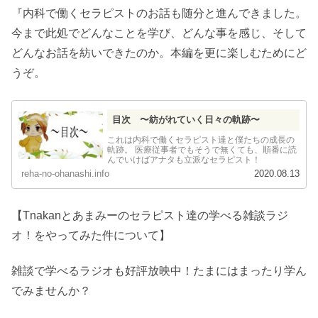
『内科で働くセラピストのお話も随分と進んできました。
今まで此処でどんなことを学び、どんな事を感じ、そして
どんなお話を紡いできたのか。本編を更に楽しむためにど
うぞ。
目次 〜紡がれていく日々の軌跡〜
これは内科で働くセラピスト達と僕たちの成長の
軌跡。 医療従事者でもそうで無くても、順番に読
んでいけばアナタも立派なセラピスト！
reha-no-ohanashi.info
2020.08.13
【Tnakanとあまみーのセラピスト達の学べる雑談ラジ
オ！をやってみた件について】
雑談で学べるラジオも好評放映中！たまにはまったり学ん
でみませんか？