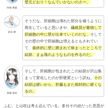
璧元どおり！なんていかないのさー。
内海 青葉
そうだな。肝細胞は壊れた部分を補うように
再生していると思いきや、
繊維質が蓄積して
岩水 静
肝細胞の中に壁が出来ていくのだな。
そして
その壁の中で肝細胞は増えるともされてい
て、
最終的に壁に囲まれて狭まったところで
結節、まぁ塊のようなものを作るのだ。
そして、肝細胞が包まれたこの結節が沢山集
まって変化したのが肝硬変という訳ね。
その
結節は硬いから、肝臓もまた相対的に硬くな
るの。
高橋 美奈
ふむ。と山吹は考え込んでいる。多分その頑だった意思が