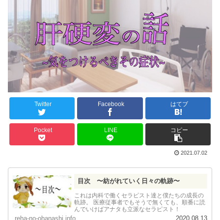
Twitter
Facebook
はてブ
Pocket
LINE
コピー
2021.07.02
目次 〜紡がれていく日々の軌跡〜
これは内科で働くセラピスト達と僕たちの成長の
軌跡。 医療従事者でもそうで無くても、順番に読
んでいけばアナタも立派なセラピスト！
reha-no-ohanashi.info
2020.08.13