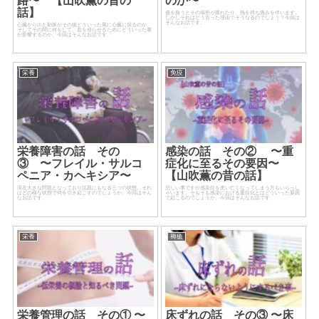
路〜 【山吹薫の昔の
のか〜
話】
傷を負うとその場所が腫れたり、熱を持ち痛みを伴います。
しかしそれはどう言った理由でそうなるのでしょう？今回は
そんなお話です。
心臓から出た動脈がその後どういった風に心臓に戻るのか。
そしてその間に何をして、血を巡らせるためにどういった事
が影響するのか。今回はそんなお話です。
栄養
免疫
栄養障害の話 その
感染の話 その② 〜重
③ 〜フレイル・サルコ
症化に至るその要因〜
ペニア・カヘキシア〜
【山吹薫の昔の話】
現在大きな問題となっており話題にもなる三つの状態。それ
悲しい事ですが感染症を患い亡くなってしまう方もいらっし
はどの様な状態で何を引き起こすのでしょうか。今回はそん
ゃいます。そもそも感染における重症化とはどういった要因
なお話です。
で起こるのでしょうか。今回はそんなお話です。
栄養
褥瘡
栄養管理の話 その① 〜
床ずれの話 その③ 〜床