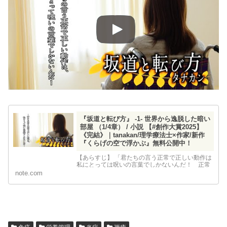
『坂道と転び方』 -1- 世界から逸脱した暗い
部屋 （1/4章） / 小説 【#創作大賞2025】
《完結》｜tanakan/理学療法士×作家/新作
『くらげの空で浮かぶ』無料公開中！
【あらすじ】 「君たちの言う正常で正しい動作は
私にとっては呪いの言葉でしかないんだ！ 正常
から逸脱した私はもう普通じゃない。私はもう普
note.com
通に生きることはできない！ それに・・・歩か
ないでいるうちにこんなに足は固まってしまっ
た。私はもう・・・ダメなんだ」 小桜 岬は人生
における転倒で彼女は、暗い部屋の中でずっとひ
とりで生...