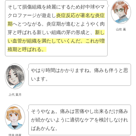
そして損傷組織を綺麗にするため好中球やマ
クロファージが遊走し
炎症反応が著名な炎症
期
へとつながる。炎症期が進むとようやく肉
山吹 薫
芽と呼ばれる新しい組織の芽の形成と、
新し
い血管が組織を満たしていくんだ。これが増
殖期と呼ばれる。
やはり時間はかかりますね。痛みも伴うと思
います。
上代 葉月
そうやなぁ。痛みは苦痛やし出来るだけ痛み
が続かないように適切なケアを検討しなけれ
ばあかんな。
坪井 咲夜