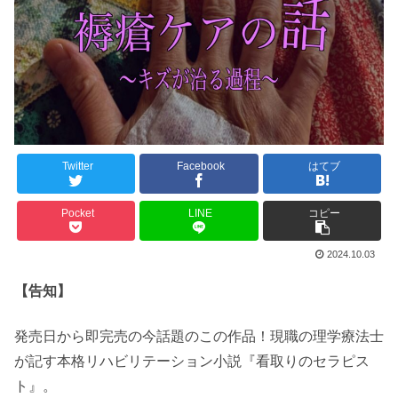
Twitter
Facebook
はてブ
Pocket
LINE
コピー
2024.10.03
【告知】
発売日から即完売の今話題のこの作品！現職の理学療法士
が記す本格リハビリテーション小説『看取りのセラピス
ト』。