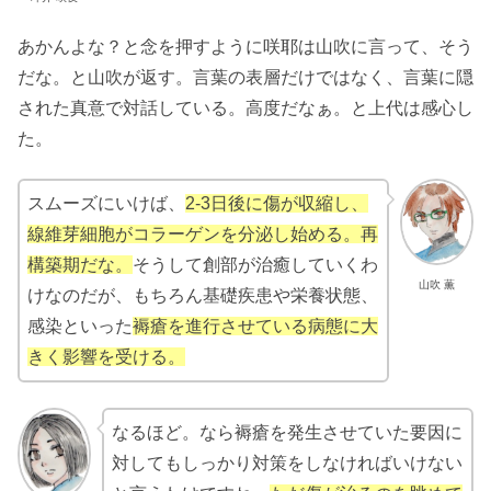
あかんよな？と念を押すように咲耶は山吹に言って、そう
だな。と山吹が返す。言葉の表層だけではなく、言葉に隠
された真意で対話している。高度だなぁ。と上代は感心し
た。
スムーズにいけば、
2-3日後に傷が収縮し、
線維芽細胞がコラーゲンを分泌し始める。再
構築期だな。
そうして創部が治癒していくわ
山吹 薫
けなのだが、もちろん基礎疾患や栄養状態、
感染といった
褥瘡を進行させている病態に大
きく影響を受ける。
なるほど。なら褥瘡を発生させていた要因に
対してもしっかり対策をしなければいけない