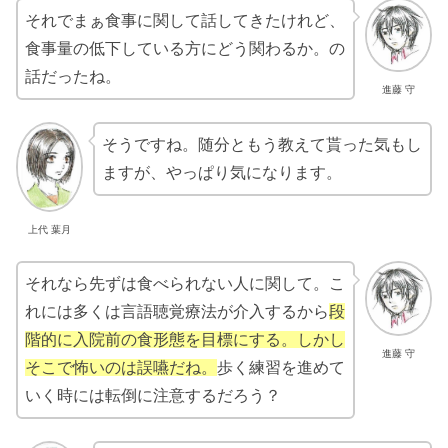
それでまぁ食事に関して話してきたけれど、
食事量の低下している方にどう関わるか。の
話だったね。
進藤 守
そうですね。随分ともう教えて貰った気もし
ますが、やっぱり気になります。
上代 葉月
それなら先ずは食べられない人に関して。こ
れには多くは言語聴覚療法が介入するから
段
階的に入院前の食形態を目標にする。しかし
進藤 守
そこで怖いのは誤嚥だね。
歩く練習を進めて
いく時には転倒に注意するだろう？