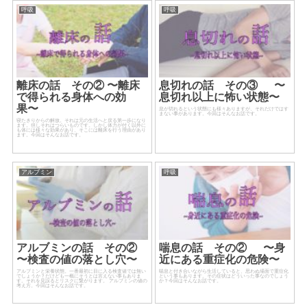
呼吸
呼吸
離床の話 その② 〜離床
息切れの話 その③ 〜
で得られる身体への効
息切れ以上に怖い状態〜
果〜
息が切れるという状態にも様々ありますが、それだけではす
まない事があります。今回はそんなお話です。
寝たきりからの解放。それは元の生活へと戻る第一歩になり
ます。但しそれはつらいものです。しかし体力が付く以外に
も体には様々な効果があり、そこには離床を行う理由があり
ます。今回はそんなお話です。
アルブミン
呼吸
アルブミンの話 その②
喘息の話 その② 〜身
〜検査の値の落とし穴〜
近にある重症化の危険〜
アルブミンと栄養状態。一番最初に目に入る検査値では無い
喘息と付き合いながら生活していると、思わぬ場面で重症化
でしょうか？だけども一概にそうとは言えない事もありま
という事もあります。その症状はどういった事なのでしょう
す。それを見誤るとリスクに繋がります。 アルブミンの値の
か？今回はそんなお話です。
考え方。今回はそんなお話です。