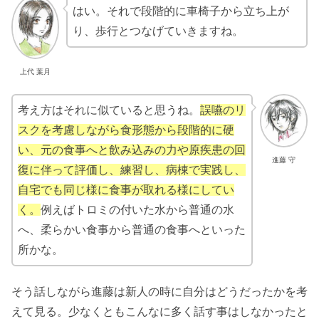
はい。それで段階的に車椅子から立ち上が
り、歩行とつなげていきますね。
上代 葉月
考え方はそれに似ていると思うね。
誤嚥のリ
スクを考慮しながら食形態から段階的に硬
い、元の食事へと飲み込みの力や原疾患の回
進藤 守
復に伴って評価し、練習し、病棟で実践し、
自宅でも同じ様に食事が取れる様にしてい
く。
例えばトロミの付いた水から普通の水
へ、柔らかい食事から普通の食事へといった
所かな。
そう話しながら進藤は新人の時に自分はどうだったかを考
えて見る。少なくともこんなに多く話す事はしなかったと