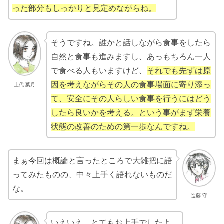
った部分もしっかりと見定めながらね。
そうですね。誰かと話しながら食事をしたら
自然と食事も進みますし、あっもちろん一人
で食べる人もいますけど、
それでも先ずは原
因を考えながらその人の食事場面に寄り添っ
上代 葉月
て、安全にその人らしい食事を行うにはどう
したら良いかを考える。という事がまず栄養
状態の改善のための第一歩なんですね。
まぁ今回は概論と言ったところで大雑把に語
ってみたものの、中々上手く語れないものだ
な。
進藤 守
いえいえ。とてもお上手でしたよ。