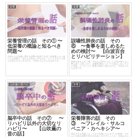
栄養
栄養
栄養管理の話 その① 〜
誤嚥性肺炎の話 その
低栄養の概論と知るべき
⑥ 〜食事を楽しめるた
問題〜
めの検討〜 【白波百合
とリハビリテーション】
今回からは栄養に関する実際の臨床での話！低栄養とは一体
どんな状態で、何をまず知るべきなのか。そしてその上で僕
らは何をするべきなのか。今回からはそんなお話です。
食事を取ると言う事。それは入院中においては気が乗らない
事も多いと思います。誤嚥性肺炎についての話はこれにてひ
と段落。どうやったら食事が満足に取れるのか。今回はそん
なお話です。
山吹薫の昔の話
栄養
脳卒中の話 その⑦ 〜
栄養障害の話 その
リハビリ以外の大切なリ
③ 〜フレイル・サルコ
ハビリ〜 【山吹薫の
ペニア・カヘキシア〜
昔の話】
現在大きな問題となっており話題にもなる三つの状態。それ
はどの様な状態で何を引き起こすのでしょうか。今回はそん