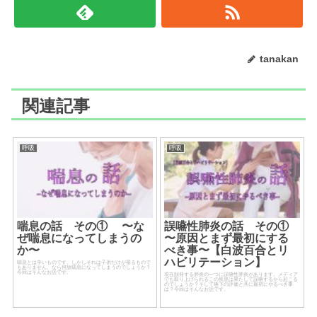
tanakan
関連記事
呼吸
呼吸
喘息の話 その① 〜な
誤嚥性肺炎の話 その①
ぜ喘息になってしまうの
〜原因とまず最初にする
か〜
べき事〜【白波百合とリ
ハビリテーション】
喘息とは辛いものです。しかしそれは子供だけが罹るもので
もありません。なら何故喘息になってしまうのでしょうか？
今回はそんなお話です。
現在頻発する肺炎の一つに誤嚥性肺炎があります。メディア
でも取り上げられるこの疾患は果たして誤嚥するから起こる
のでしょうか？そして嚥下の評価と共に最初にやるべき事
は？今回はそんなお話です。