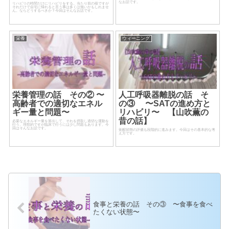
なお話です。
リハビリの時間だけにリハビリをする。当たり前の様ですが
それだけで自宅に帰れると言う事は多くは無いかもしれませ
ん。ならどうするべきか？今回はそんなお話です。
栄養
ウィーニング
栄養管理の話 その② 〜
人工呼吸器離脱の話 そ
高齢者での適切なエネル
の③ 〜SATの進め方と
ギー量と問題〜
リハビリ〜 【山吹薫の
昔の話】
必要なエネルギー量を算出して、それを摂取し適切な運動を
行う。理想的ですが臨床で行うには少し問題もあります。今
回はそんなお話です。
覚醒状態の評価も段階的に進みます。今回はその基本的な考
え方です。
食事と栄養の話 その③ 〜食事を食べ
たくない状態〜