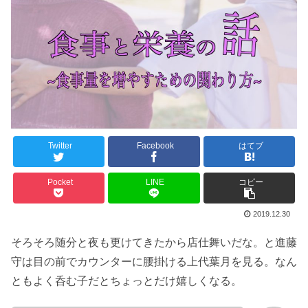
Twitter
Facebook
はてブ
Pocket
LINE
コピー
2019.12.30
そろそろ随分と夜も更けてきたから店仕舞いだな。と進藤
守は目の前でカウンターに腰掛ける上代葉月を見る。なん
ともよく呑む子だとちょっとだけ嬉しくなる。