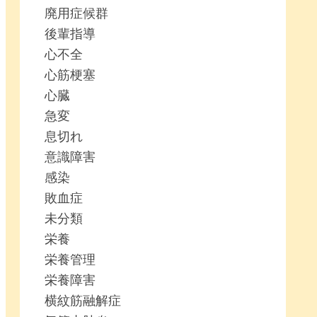
廃用症候群
後輩指導
心不全
心筋梗塞
心臓
急変
息切れ
意識障害
感染
敗血症
未分類
栄養
栄養管理
栄養障害
横紋筋融解症