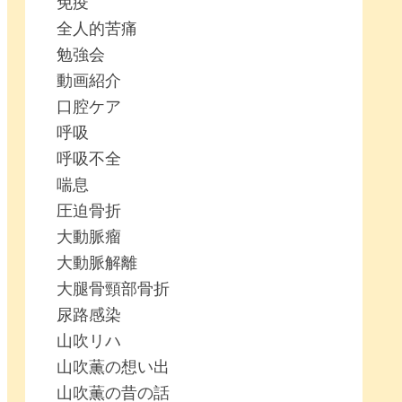
免疫
全人的苦痛
勉強会
動画紹介
口腔ケア
呼吸
呼吸不全
喘息
圧迫骨折
大動脈瘤
大動脈解離
大腿骨頸部骨折
尿路感染
山吹リハ
山吹薫の想い出
山吹薫の昔の話