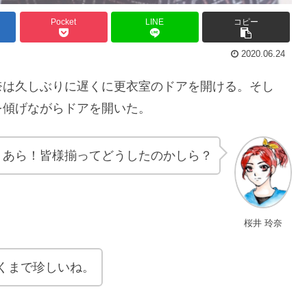
Pocket
LINE
コピー
2020.06.24
奈は久しぶりに遅くに更衣室のドアを開ける。そし
を傾げながらドアを開いた。
あら！皆様揃ってどうしたのかしら？
桜井 玲奈
くまで珍しいね。