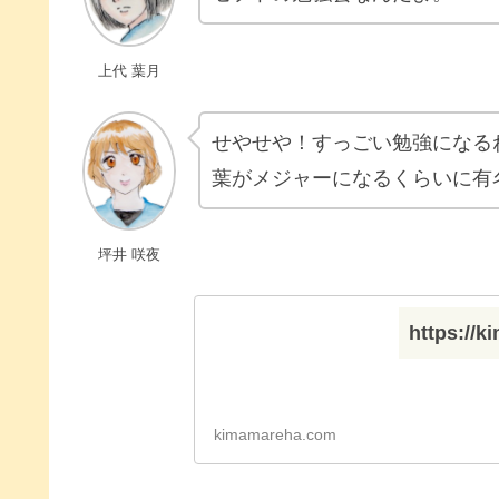
上代 葉月
せやせや！すっごい勉強になる
葉がメジャーになるくらいに有
坪井 咲夜
https://k
kimamareha.com