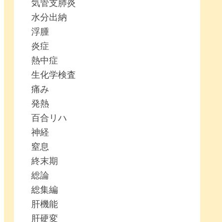
気管支肺炎
水分出納
浮腫
炎症
熱中症
生化学検査
痛み
発熱
百合リハ
神経
窒息
終末期
総論
総集編
肝機能
肝硬変