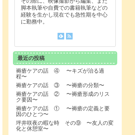
その際に、映像撮影から編集、また
脚本執筆や自費での書籍執筆などの
経験を生かし現在でも急性期を中心
に勤務中。
最近の投稿
褥瘡ケアの話 ④ 〜キズが治る過
程〜
褥瘡ケアの話 ③ 〜褥瘡の分類〜
褥瘡ケアの話 ② 〜褥瘡形成のリス
ク要因〜
褥瘡ケアの話 ① 〜褥瘡の定義と要
因のひとつ〜
坪井咲夜の暇な時 その⑨ 〜友人の変
化と休憩室〜