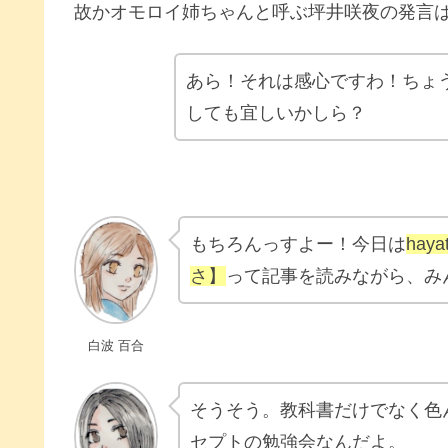
故かオモロイ姉ちゃんと呼ぶ坪井咲夜の発言
あら！それは感心ですわ！ちょ
しても宜しいかしら？
もちろんっすよー！今日は
hay
さ】
って記事を読みながら、み
白波 百合
そうそう。教科書だけでなく色
セプトの勉強会なんだよ。