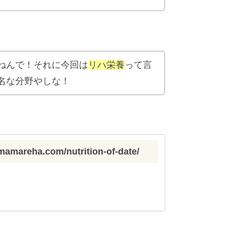
ねんで！それに今回は
リハ栄養
って言
名な分野やしな！
imamareha.com/nutrition-of-date/