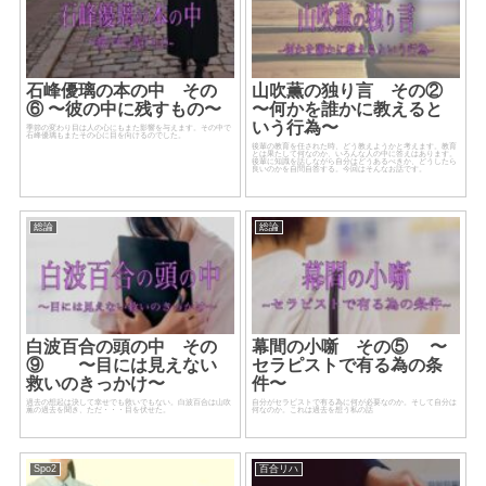
石峰優璃の本の中 その
山吹薫の独り言 その②
⑥ 〜彼の中に残すもの〜
〜何かを誰かに教えると
いう行為〜
季節の変わり目は人の心にもまた影響を与えます。その中で
石峰優璃もまたその心に目を向けるのでした。
後輩の教育を任された時、どう教えようかと考えます。教育
とは果たして何なのか、いろんな人の中に答えはあります。
後輩に知識を話しながら自分はどうあるべきか、どうしたら
良いのかを自問自答する。今回はそんなお話です。
総論
総論
白波百合の頭の中 その
幕間の小噺 その⑤ 〜
⑨ 〜目には見えない
セラピストで有る為の条
救いのきっかけ〜
件〜
過去の想起は決して幸せでも救いでもない。白波百合は山吹
自分がセラピストで有る為に何が必要なのか。そして自分は
薫の過去を聞き、ただ・・・目を伏せた。
何なのか。これは過去を想う私の話
Spo2
百合リハ