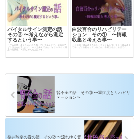
バイタルサイン測定の話
白波百合のリハビリテー
その② 〜考えながら測定
ション その① 〜情報
するという事〜
収集と考える事〜
ただやる事と考えながらやる事。そして学んだことを臨床で
まず最初に何を考えるのか。そもそもセラピストは何を考え
どう行うかは違います。 今まで学んできたバイタルサイン測
てリハビリを行なっているのか。今回はそんなお話です。
定の実践編。 今回はそんなお話です。
腎不全の話 その③ 〜重症度とリハビリ
テーション〜
桜井玲奈の音の譜 その② 〜流れゆく音