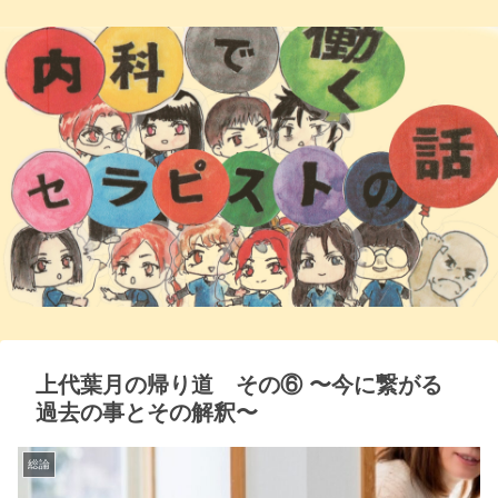
上代葉月の帰り道 その⑥ 〜今に繋がる
過去の事とその解釈〜
総論