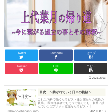
Twitter
Facebook
はてブ
Pocket
LINE
コピー
2021.05.03
目次 〜紡がれていく日々の軌跡〜
これは内科で働くセラピスト達と僕たちの成長の
軌跡。 医療従事者でもそうで無くても、順番に読
んでいけばアナタも立派なセラピスト！
reha-no-ohanashi.info
2020.08.13