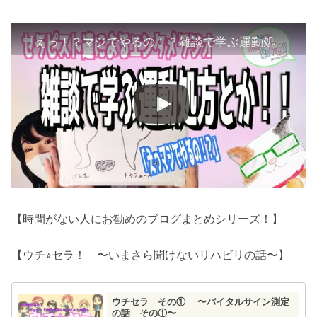
『えっ！？マジでやるの！？雑談で学ぶ運動処方とか！！』【Tnakanとあまみーのセラピスト達の学べる雑談ラジオ！をやってみた件について】
【時間がない人にお勧めのブログまとめシリーズ！】
【ウチ⭐︎セラ！ 〜いまさら聞けないリハビリの話〜】
ウチセラ その① 〜バイタルサイン測定
の話 その①〜