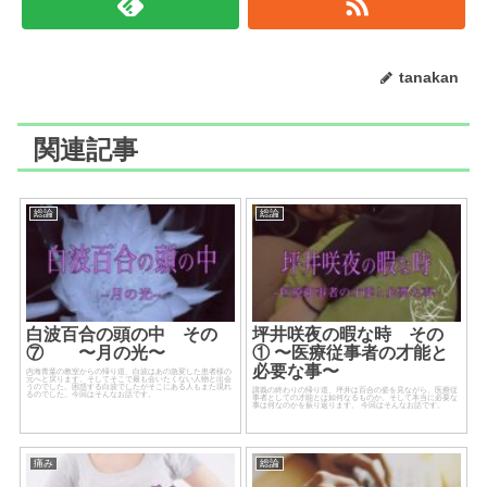
tanakan
関連記事
総論
総論
白波百合の頭の中 その
坪井咲夜の暇な時 その
⑦ 〜月の光〜
① 〜医療従事者の才能と
必要な事〜
内海青葉の教室からの帰り道、白波はあの急変した患者様の
元へと戻ります。そしてそこで最も会いたくない人物と出会
うのでした。困惑する白波でしたがそこにある人もまた現れ
講義の終わりの帰り道、坪井は百合の姿を見ながら、医療従
るのでした。今回はそんなお話です。
事者としての才能とは如何なるものか、そして本当に必要な
事は何なのかを振り返ります。 今回はそんなお話です。
痛み
総論