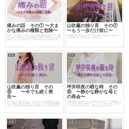
痛みの話 その① 〜大ま
山吹薫の独り言 その⑦
かな痛みの種類と危険〜
〜もう一歩だけ前に〜
痛み。それは大なり小なりみんな悩む重大な問題です。痛み
山吹薫は白波百合との日々で今なお続く昔の話と向き合うこ
が大まかに分類されますが臨床でも在宅でも気をつけなけれ
とを決めます。今回はそんなお話です。
ば行けないこともあります。今回からはそんなお話です。
総論
総論
山吹薫の独り言 その
坪井咲夜の暇な時 その
⑥ 〜今でも続く喪
⑥ 〜静かな静かな母と
失〜
の再会〜
それはとても昔の話でもいつまでも心に残る事もあります。
季節の変わり目は様々なものを運んできます。坪井咲夜にと
そして成長し続ける先輩から見るといつまでも自分は後輩な
ってはそれは母との再会でした。しかしそれは決して望んだ
んだ。と何処か山吹は心地よさを感じる。そんなお話です。
ことではなかったのです。今回はこんなお話しです。
総論
総論