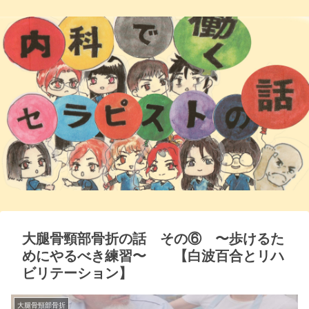
大腿骨頸部骨折の話 その⑥ 〜歩けるた
めにやるべき練習〜 【白波百合とリハ
ビリテーション】
大腿骨頸部骨折