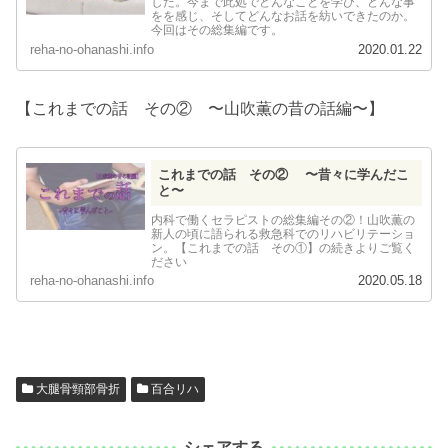
した。今まで此処でどんなことを学び、どんな事
をを感じ、そしてどんなお話を紡いできたのか。
今回はその総集編です。
reha-no-ohanashi.info
2020.01.22
【これまでの話 その② 〜山吹薫の昔の話編〜】
これまでの話 その② 〜昔々に学んだこ
と〜
内科で働くセラピストの総集編その②！山吹薫の
新人の頃に語られる救急科でのリハビリテーショ
ン。【これまでの話 その①】の続きよりご覧く
ださい
reha-no-ohanashi.info
2020.05.18
大腿骨頸部骨折
百合リハ
シェアする