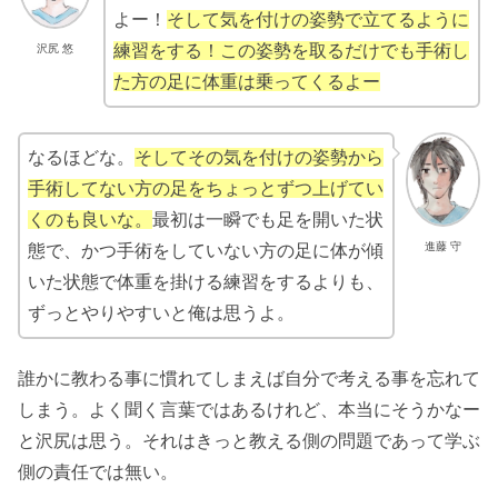
よー！
そして気を付けの姿勢で立てるように
練習をする！この姿勢を取るだけでも手術し
沢尻 悠
た方の足に体重は乗ってくるよー
なるほどな。
そしてその気を付けの姿勢から
手術してない方の足をちょっとずつ上げてい
くのも良いな。
最初は一瞬でも足を開いた状
進藤 守
態で、かつ手術をしていない方の足に体が傾
いた状態で体重を掛ける練習をするよりも、
ずっとやりやすいと俺は思うよ。
誰かに教わる事に慣れてしまえば自分で考える事を忘れて
しまう。よく聞く言葉ではあるけれど、本当にそうかなー
と沢尻は思う。それはきっと教える側の問題であって学ぶ
側の責任では無い。