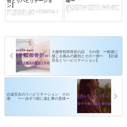
合とリハビリテーショ
味〜
ン】
白波百合の担当患者である西村綾子は、何とか歩く練習を開
始する。それまでの関わったセラピストの隣で歩き始めて
様々な事を思うのです。今回はそんなリハビリドラマのお話
肺炎の治療が落ち着き、再び座って食事を取る時に起こるリ
です。
スク。それは入院中でも退院してからも危険が付き纏いま
す。今回からはそんなお話です。
大腿骨頸部骨折の話 その⑤ 〜術後に
感じる痛みの鑑別とその一例〜 【白波
百合とリハビリテーション】
白波百合のリハビリテーション その
⑧ 〜一歩ずつ前に進む事の意味〜