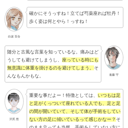
確かにそうっすね！立てば芍薬座れば牡丹！
歩く姿は何とやら！っすね！
白波 百合
随分と古風な言葉を知っているな。痛みはど
うしても避けてしまうし、
座っている時にも
無意識に体重を掛けるのを避けてしまう。
そ
進藤 守
んなもんかもな。
重要な事だよー！特徴としては、
いつもは足
と足がくっついて座れている人でも、足と足
の間が開いていて、そして体が手術をしてい
ない方の足に傾いているって感じかなー？
そ
沢尻 悠
のまま立っても当然、手術をしていない方に