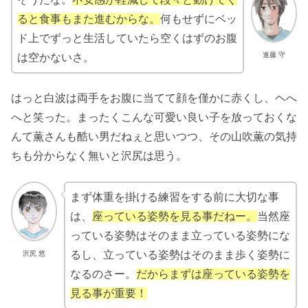
ると食事もまた進むからな。
何もせずにベッ
ド上でずっと生活していたら空くはずのお腹
進藤 守
は空かないさ。
はっと白波は両手をお腹に当てて顔を僅かに赤くし、ヘへ
へと笑った。まったくこんな可愛い良い子を放っておくな
んて薫さんも酷い男だねぇと思いつつ、その山吹薫の気持
ちも分からなく無いと沢尻は思う。
まず体重を掛ける練習をする前に大切な事
は、
座っている姿勢を見る事だねー。
当然座
っている姿勢はそのまま立っている姿勢にな
るし、立っている姿勢はそのまま歩く姿勢に
沢尻 悠
なるのさー。
だからまずは座っている姿勢を
見る事が重要！