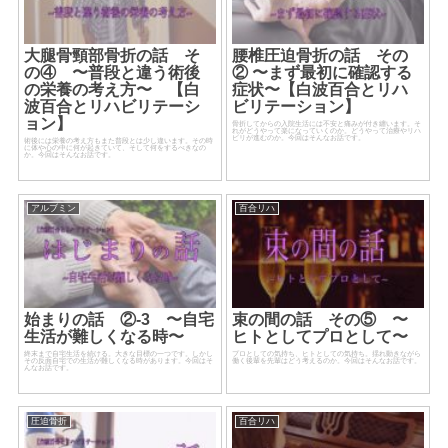
大腿骨頸部骨折の話 そ
腰椎圧迫骨折の話 その
の④ 〜普段と違う術後
② 〜まず最初に確認する
の栄養の考え方〜 【白
症状〜【白波百合とリハ
波百合とリハビリテーシ
ビリテーション】
ョン】
骨折してからの入院生活には不安と痛みが付き纏います。そ
れがどうやって楽になっていくのか。どうやって治療やリハ
ビリが進むのか。今回はそんなお話です。
術後には栄養の考え方もまた普段とは少し違います。その時
に体や心の中に何が起きていて、そして何をするべきなの
か。今回はそんなお話です。
アルブミン
百合リハ
始まりの話 ②-3 〜自宅
束の間の話 その⑤ 〜
生活が難しくなる時〜
ヒトとしてプロとして〜
終末まで自宅生活を続ける。大きな目標の一つです。しかし
プロとしての気持ち、ヒトとしての気持ち。揺れ動きながら
その反面自宅での生活が難しくなる時があります。今回はそ
働く後輩を先輩はどう考えるのか。今回はそんなお話です。
んなお話です。
圧迫骨折
百合リハ