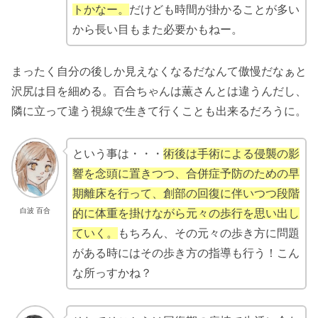
トかなー。
だけども時間が掛かることが多い
から長い目もまた必要かもねー。
まったく自分の後しか見えなくなるだなんて傲慢だなぁと
沢尻は目を細める。百合ちゃんは薫さんとは違うんだし、
隣に立って違う視線で生きて行くことも出来るだろうに。
という事は・・・
術後は手術による侵襲の影
響を念頭に置きつつ、合併症予防のための早
期離床を行って、創部の回復に伴いつつ段階
白波 百合
的に体重を掛けながら元々の歩行を思い出し
ていく。
もちろん、その元々の歩き方に問題
がある時にはその歩き方の指導も行う！こん
な所っすかね？