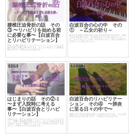
腰椎圧迫骨折の話 その
白波百合の心の中 その
③ 〜リハビリを始める前
① ～乙女の祈り～
に必要な事〜【白波百合
軽やかな多彩な音色の様に流れる白波百合の心の中は、先輩
の心の中を想います。その悩みはきっと自分は分かってい
とリハビリテーション】
る。だけどもどうして良いのか分からない。澄んだ水面の心
の中で、そう思うのでした。
骨折した後に始めるリハビリテーション。しかしリハビリを
始める前に必要な事があります。そしてそれはとても重要な
事なのです。今回はそんなお話です。
未分類
百合リハ
はじまりの話 その②-1
白波百合のリハビリテー
〜まず入院時に考える
ション その④ 〜肺炎
事〜【白波百合とリハビ
に至る日々の中で〜
リテーション】
加齢に伴う生活の変化は誰にでも訪れるものです。そんな患
者をみながら何を思うのか。今回はそんなお話です。
今回からは『誰でも出来るリハビリテーション』をコンセプ
トに、実際に患者様を想定しながら、あくまで個人の考え方
ではありますが一般的にどうリハビリが進むのかを知って頂
きたい。今回からはそんなお話です。