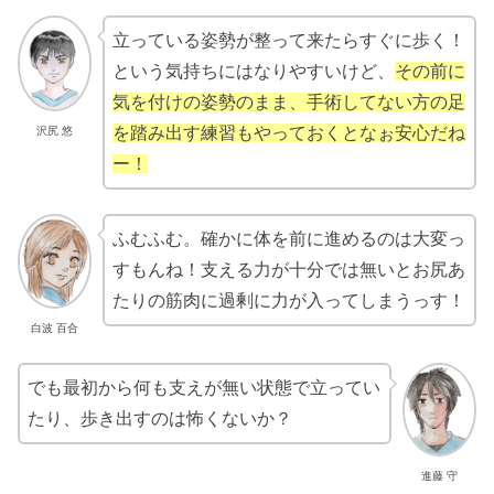
立っている姿勢が整って来たらすぐに歩く！
という気持ちにはなりやすいけど、
その前に
気を付けの姿勢のまま、手術してない方の足
を踏み出す練習もやっておくとなぉ安心だね
沢尻 悠
ー！
ふむふむ。確かに体を前に進めるのは大変っ
すもんね！支える力が十分では無いとお尻あ
たりの筋肉に過剰に力が入ってしまうっす！
白波 百合
でも最初から何も支えが無い状態で立ってい
たり、歩き出すのは怖くないか？
進藤 守