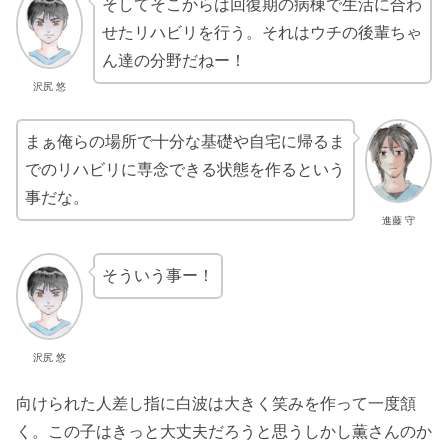
そしてそこからは回復期の病棟で生活に合わ
せたリハビリを行う。それはウチの後輩ちゃ
ん達の分野だねー！
沢尻 悠
まぁ俺らの場所で十分な基礎や自宅に帰るま
でのリハビリに専念できる状態を作るという
事だな。
進藤 守
そういう事ー！
沢尻 悠
向けられた人差し指に白波は大きく笑みを作って一度頷
く。この子はきっと大丈夫だろうと思うしかし薫さんのか