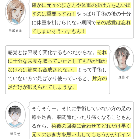
確かに元々の歩き方や体重の掛け方を思い出
すのは重要っすね！
やっぱり手術の後の十分
に体重を掛けられない期間で
その感覚は忘れ
白波 百合
てしまいそうっすもん！
感覚とは容易く変化するものだからな。
それ
に十分な栄養を取っていたとしても筋が働か
なければ筋肉も合成されない。
よって手術し
進藤 守
ていない方の足ばかり使っていると、
片方の
足だけが鍛えられてしまうな。
そうそうー。それに手術していない方の足の
膝や足首、股関節だったり痛くなることもあ
るから、
術後の回復に合わせてどれだけ早く
元々の歩き方を思い出してもらうかがポイン
沢尻 悠