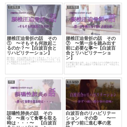
圧迫骨折
圧迫骨折
腰椎圧迫骨折の話 その
腰椎圧迫骨折の話 その
① 〜そもそも何故起こ
⑦ 〜第一歩を踏み出す
るのか？〜【白波百合と
前に必要な事〜【白波百
リハビリテーション】
合とリハビリテーショ
ン】
腰の痛み。それは加齢と共に生じて来ます。そしてふとした
時に骨折。圧迫骨折は臨床でよく見る骨折の一つです。そも
そも何故起きてどうやって治療やリハビリが行われていくの
歩行練習が始まる時、もしくは病み上がりの高齢の方を徐々
か。今回はそんなお話です。
に歩く事に導く事には確認すべき事があります。今回はそん
なお話です。
呼吸
百合リハ
誤嚥性肺炎の話 その
白波百合のリハビリテー
④ 〜座って食事を取る
ション その⑧ 〜一
時は・・・〜 【白波百
歩ずつ前に進む事の意