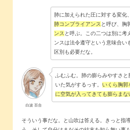
肺に加えられた圧に対する変化
肺コンプライアンス
と呼び、胸
ンス
と呼ぶ。この二つは別に考
ンスは法令遵守という意味合い
区別も必要だな。
ふむふむ。肺の膨らみやすさと
いた気がするっす。
いくら胸郭
に空気が入ってきても膨らまな
白波 百合
そういう事だな。と山吹は答える。きっと指
う。そして自分はまだその結末を知ら無い事