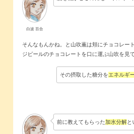
白波 百合
そんなもんかね。と山吹薫は頬にチョコレー
ジピールのチョコレートを口に運ぶ山吹を見
その摂取した糖分を
エネルギ
前に教えてもらった
加水分解
と