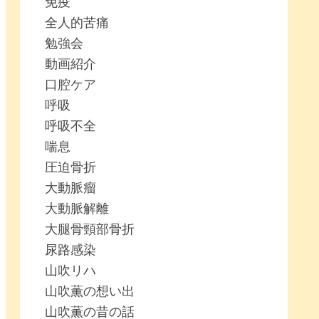
免疫
全人的苦痛
勉強会
動画紹介
口腔ケア
呼吸
呼吸不全
喘息
圧迫骨折
大動脈瘤
大動脈解離
大腿骨頸部骨折
尿路感染
山吹リハ
山吹薫の想い出
山吹薫の昔の話