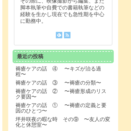
その際に、映像撮影から編集、また
脚本執筆や自費での書籍執筆などの
経験を生かし現在でも急性期を中心
に勤務中。
最近の投稿
褥瘡ケアの話 ④ 〜キズが治る過
程〜
褥瘡ケアの話 ③ 〜褥瘡の分類〜
褥瘡ケアの話 ② 〜褥瘡形成のリス
ク要因〜
褥瘡ケアの話 ① 〜褥瘡の定義と要
因のひとつ〜
坪井咲夜の暇な時 その⑨ 〜友人の変
化と休憩室〜