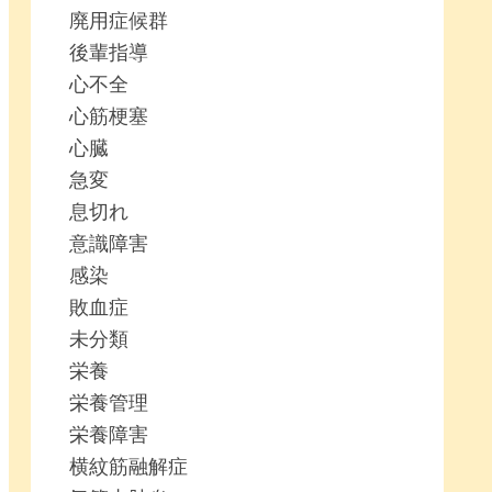
廃用症候群
後輩指導
心不全
心筋梗塞
心臓
急変
息切れ
意識障害
感染
敗血症
未分類
栄養
栄養管理
栄養障害
横紋筋融解症