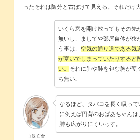
ったそれは随分と古ぼけて見える。それだけ
いくら窓を開け放ってもその先
無いし、ましてや部屋自体が狭
う事は、
空気の通り道である気
が塞いでしまっていたりすると
い。
それに肺や肺を包む胸が硬
ち無い。
なるほど、タバコを長く吸って
に例えば円背のおばあちゃんは
肺も広がりにくいっす。
白波 百合