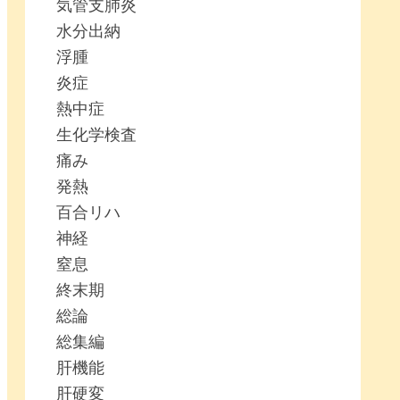
気管支肺炎
水分出納
浮腫
炎症
熱中症
生化学検査
痛み
発熱
百合リハ
神経
窒息
終末期
総論
総集編
肝機能
肝硬変