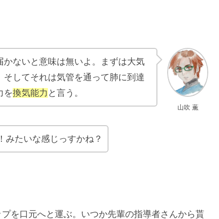
届かないと意味は無いよ。まずは大気
。そしてそれは気管を通って肺に到達
力を
換気能力
と言う。
山吹 薫
！みたいな感じっすかね？
ップを口元へと運ぶ。いつか先輩の指導者さんから貰