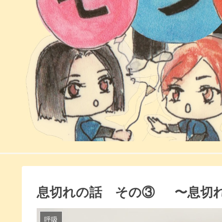
息切れの話 その③ 〜息切
呼吸