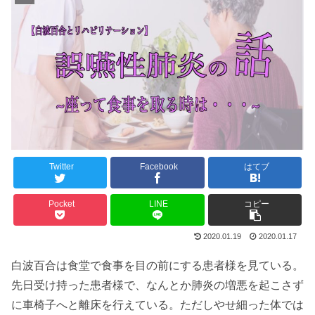
Twitter
Facebook
はてブ
Pocket
LINE
コピー
2020.01.19
2020.01.17
白波百合は食堂で食事を目の前にする患者様を見ている。
先日受け持った患者様で、なんとか肺炎の増悪を起こさず
に車椅子へと離床を行えている。ただしやせ細った体では