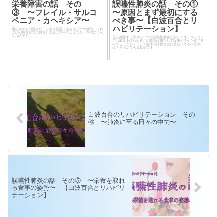
栄養障害の話 その
誤嚥性肺炎の話 その①
③ 〜フレイル・サルコ
〜原因とまず最初にする
ペニア・カヘキシア〜
べき事〜【白波百合とリ
ハビリテーション】
現在大きな問題となっており話題にもなる三つの状態。それ
はどの様な状態で何を引き起こすのでしょうか。今回はそん
なお話です。
現在頻発する肺炎の一つに誤嚥性肺炎があります。メディア
でも取り上げられるこの疾患は果たして誤嚥するから起こる
のでしょうか？そして嚥下の評価と共に最初にやるべき事
は？今回はそんなお話です。
白波百合のリハビリテーション その
④ 〜肺炎に至る日々の中で〜
誤嚥性肺炎の話 その⑤ 〜栄養を取れ
る食事の姿勢〜 【白波百合とリハビリ
テーション】