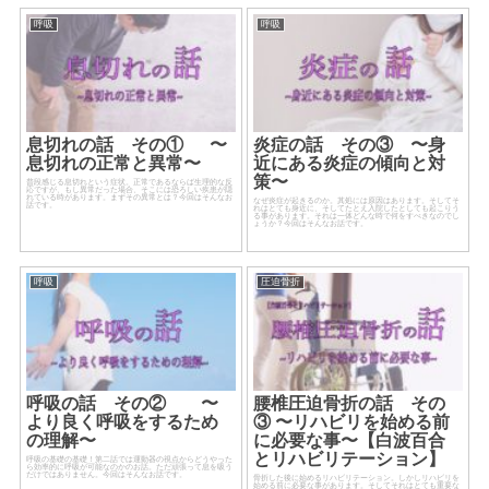
呼吸
呼吸
息切れの話 その① 〜
炎症の話 その③ 〜身
息切れの正常と異常〜
近にある炎症の傾向と対
策〜
普段感じる息切れという症状。正常であるならば生理的な反
応ですが、もし異常だった場合、そこには恐ろしい疾患が隠
れている時があります。まずその異常とは？今回はそんなお
なぜ炎症が起きるのか。其処には原因はあります。そしてそ
話です。
れはとても身近に、そしてたとえ入院したとしても起こりう
る事があります。それは一体どんな時で何をすべきなのでし
ょうか？今回はそんなお話です。
呼吸
圧迫骨折
呼吸の話 その② 〜
腰椎圧迫骨折の話 その
より良く呼吸をするため
③ 〜リハビリを始める前
の理解〜
に必要な事〜【白波百合
とリハビリテーション】
呼吸の基礎の基礎！第二話では運動器の視点からどうやった
ら効率的に呼吸が可能なのかのお話。ただ頑張って息を吸う
だけではありません。今回はそんなお話です。
骨折した後に始めるリハビリテーション。しかしリハビリを
始める前に必要な事があります。そしてそれはとても重要な