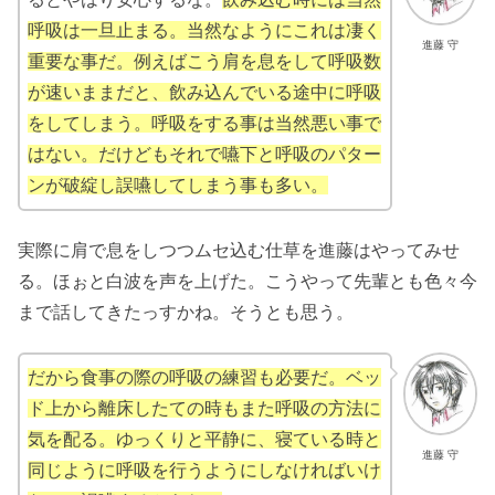
呼吸は一旦止まる。当然なようにこれは凄く
進藤 守
重要な事だ。例えばこう肩を息をして呼吸数
が速いままだと、飲み込んでいる途中に呼吸
をしてしまう。呼吸をする事は当然悪い事で
はない。だけどもそれで嚥下と呼吸のパター
ンが破綻し誤嚥してしまう事も多い。
実際に肩で息をしつつムセ込む仕草を進藤はやってみせ
る。ほぉと白波を声を上げた。こうやって先輩とも色々今
まで話してきたっすかね。そうとも思う。
だから食事の際の呼吸の練習も必要だ。ベッ
ド上から離床したての時もまた呼吸の方法に
気を配る。ゆっくりと平静に、寝ている時と
進藤 守
同じように呼吸を行うようにしなければいけ