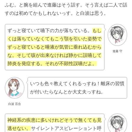
ふむ。と腕を組んで進藤はそう話す。そう言えば二人で話
すのは初めてかもしれないっす。と白波は思う。
ずっと寝ていて嚥下の力が落ちている。
もし
くは落ちていなくてもこう顎を引いた姿勢で
ずっと寝ていると唾液が気管に垂れ込むから
進藤 守
な。そして咳が出来なければ静かに誤嚥して
肺炎を発症する。それが不顕性誤嚥だよ。
いつも色々教えてくれるっすね！離床の習慣
が付いたらなんとか大丈夫っすね。
白波 百合
神経系の疾患に多いけれどそうで無くても見
逃せない。
サイレントアスピレーショント呼