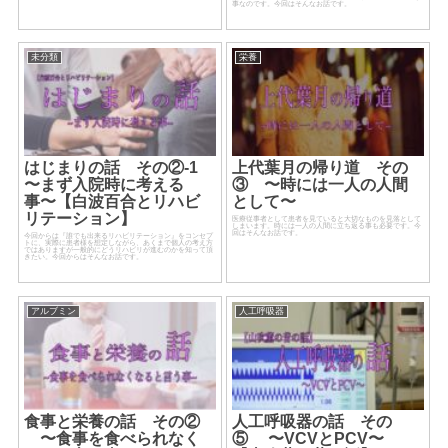
事なのです。今回はそんなお話です。
未分類
栄養
はじまりの話 その②-1
上代葉月の帰り道 その
〜まず入院時に考える
③ 〜時には一人の人間
事〜【白波百合とリハビ
として〜
リテーション】
医療従事者として患者を見ていると大切なものを見落として
しまいます。時には一人の人間に立ち返る事も必要です。今
回はそんなお話です。
今回からは『誰でも出来るリハビリテーション』をコンセプ
トに、実際に患者様を想定しながら、あくまで個人の考え方
ではありますが一般的にどうリハビリが進むのかを知って頂
きたい。今回からはそんなお話です。
アルブミン
人工呼吸器
食事と栄養の話 その②
人工呼吸器の話 その
〜食事を食べられなく
⑤ 〜VCVとPCV〜