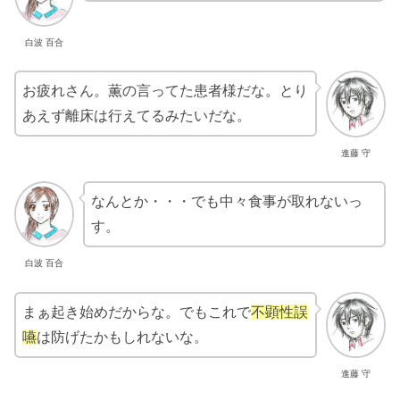
白波 百合
お疲れさん。薫の言ってた患者様だな。とり
あえず離床は行えてるみたいだな。
進藤 守
なんとか・・・でも中々食事が取れないっ
す。
白波 百合
まぁ起き始めだからな。でもこれで
不顕性誤
嚥
は防げたかもしれないな。
進藤 守