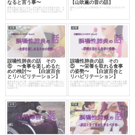
なると言う事〜
【山吹薫の昔の話】
食事を食べられなくなる。それは多くの人を悩ませます。そ
基本となる抑えるべき基本的なモードの話とセラピストの
れでも無理に食べようとすると多くのリスクが生じます。そ
話。
れは一体どんな時なのでしょうか。今回はそんなお話です。
栄養
栄養
誤嚥性肺炎の話 その
誤嚥性肺炎の話 その
⑥ 〜食事を楽しめるた
⑤ 〜栄養を取れる食事
めの検討〜 【白波百合
の姿勢〜 【白波百合と
とリハビリテーション】
リハビリテーション】
食事を取ると言う事。それは入院中においては気が乗らない
中々食事が取れずに低栄養となる時には色々な事を考える事
事も多いと思います。誤嚥性肺炎についての話はこれにてひ
が必要です。しかしそれは治療以外にも、その人に関わる事
と段落。どうやったら食事が満足に取れるのか。今回はそん
で改善が見られる事があります。今回はそんなお話です。
なお話です。
栄養
呼吸