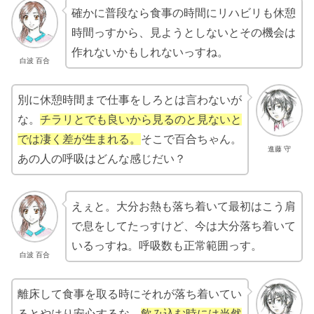
確かに普段なら食事の時間にリハビリも休憩
時間っすから、見ようとしないとその機会は
作れないかもしれないっすね。
白波 百合
別に休憩時間まで仕事をしろとは言わないが
な。
チラリとでも良いから見るのと見ないと
では凄く差が生まれる。
そこで百合ちゃん。
進藤 守
あの人の呼吸はどんな感じだい？
えぇと。大分お熱も落ち着いて最初はこう肩
で息をしてたっすけど、今は大分落ち着いて
いるっすね。呼吸数も正常範囲っす。
白波 百合
離床して食事を取る時にそれが落ち着いてい
るとやはり安心するな。
飲み込む時には当然