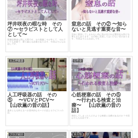
坪井咲夜の暇な時 その
窒息の話 その② 〜知ら
⑦ 〜セラピストとして人
ないと見逃す重要な音〜
として〜
完全に窒息してしまわない内に気が付ければ重症化を防げる
事もまたあります。その時に見逃してはいけない音がありま
す。今回はそんなお話しです。
医療従事者も同じ人間です。その葛藤こそが辛くて、それで
いても必要で、乗り越える必要があります。今回はそんなお
話しです。
人工呼吸器
心不全
人工呼吸器の話 その
心筋梗塞の話 その⑤
⑤ 〜VCVとPCV〜
〜行われる検査と治
【山吹薫の昔の話】
療〜 【山吹薫の昔の
話】
基本となる抑えるべき基本的なモードの話とセラピストの
話。
発症してしまったらどのような検査と治療があるのか？今回
はそんなお話です。
ブログ紹介
未分類