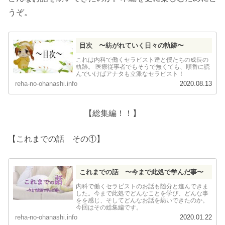
うぞ。
目次 〜紡がれていく日々の軌跡〜
これは内科で働くセラピスト達と僕たちの成長の
軌跡。 医療従事者でもそうで無くても、順番に読
んでいけばアナタも立派なセラピスト！
reha-no-ohanashi.info
2020.08.13
【総集編！！】
【これまでの話 その①】
これまでの話 〜今まで此処で学んだ事〜
内科で働くセラピストのお話も随分と進んできま
した。今まで此処でどんなことを学び、どんな事
をを感じ、そしてどんなお話を紡いできたのか。
今回はその総集編です。
reha-no-ohanashi.info
2020.01.22