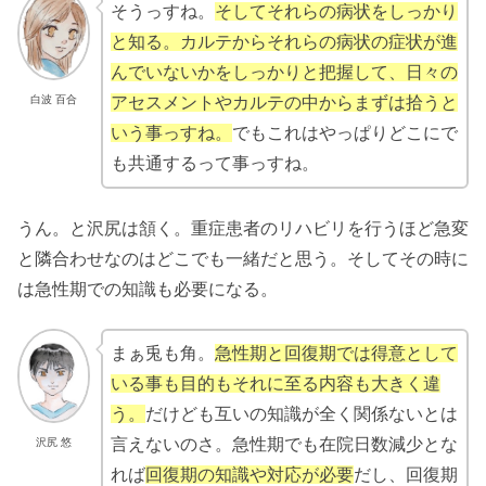
そうっすね。
そしてそれらの病状をしっかり
と知る。カルテからそれらの病状の症状が進
んでいないかをしっかりと把握して、日々の
白波 百合
アセスメントやカルテの中からまずは拾うと
いう事っすね。
でもこれはやっぱりどこにで
も共通するって事っすね。
うん。と沢尻は頷く。重症患者のリハビリを行うほど急変
と隣合わせなのはどこでも一緒だと思う。そしてその時に
は急性期での知識も必要になる。
まぁ兎も角。
急性期と回復期では得意として
いる事も目的もそれに至る内容も大きく違
う。
だけども互いの知識が全く関係ないとは
言えないのさ。急性期でも在院日数減少とな
沢尻 悠
れば
回復期の知識や対応が必要
だし、回復期