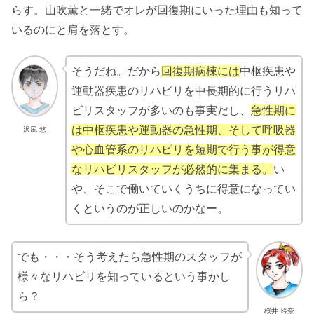
らす。山吹薫と一緒でオレが回復期にいった理由も知って
いるのにと肩を落とす。
そうだね。だから
回復期病棟には
中枢疾患や
運動器疾患のリハビリを中長期的に行うリハ
ビリスタッフが多いのも事実だし、
急性期に
は中枢疾患や運動器の急性期、そして呼吸器
沢尻 悠
や心血管系のリハビリを短期で行う事が得意
なリハビリスタッフが必然的に集まる。
い
や、そこで働いていくうちに得意になってい
くというのが正しいのかなー。
でも・・・そう考えたら急性期のスタッフが
様々なリハビリを知っているという事かし
ら？
桜井 玲奈