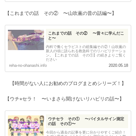
【これまでの話 その② 〜山吹薫の昔の話編〜】
これまでの話 その② 〜昔々に学んだこ
と〜
内科で働くセラピストの総集編その②！山吹薫の
新人の頃に語られる救急科でのリハビリテーショ
ン。【これまでの話 その①】の続きよりご覧く
ださい
reha-no-ohanashi.info
2020.05.18
【時間がない人にお勧めのブログまとめシリーズ！】
【ウチ⭐︎セラ！ 〜いまさら聞けないリハビリの話〜】
ウチセラ その① 〜バイタルサイン測定
の話 その①〜
今回から過去の記事を更に分かりやすくご紹介！