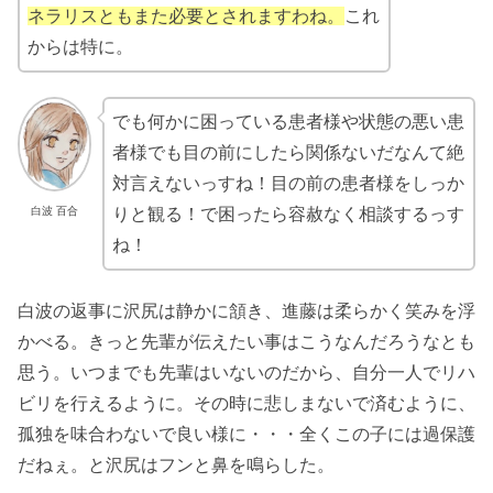
ネラリスともまた必要とされますわね。
これ
からは特に。
でも何かに困っている患者様や状態の悪い患
者様でも目の前にしたら関係ないだなんて絶
対言えないっすね！目の前の患者様をしっか
白波 百合
りと観る！で困ったら容赦なく相談するっす
ね！
白波の返事に沢尻は静かに頷き、進藤は柔らかく笑みを浮
かべる。きっと先輩が伝えたい事はこうなんだろうなとも
思う。いつまでも先輩はいないのだから、自分一人でリハ
ビリを行えるように。その時に悲しまないで済むように、
孤独を味合わないで良い様に・・・全くこの子には過保護
だねぇ。と沢尻はフンと鼻を鳴らした。