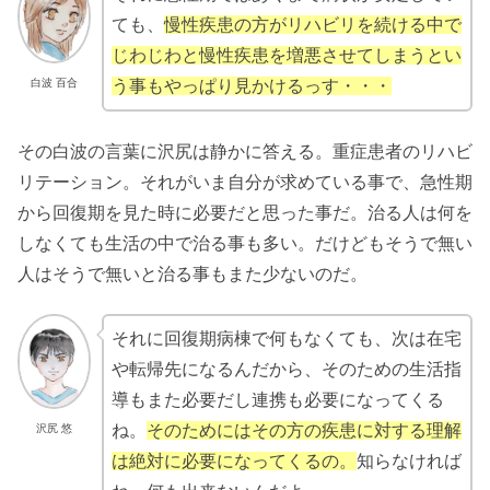
ても、
慢性疾患の方がリハビリを続ける中で
じわじわと慢性疾患を増悪させてしまうとい
白波 百合
う事もやっぱり見かけるっす・・・
その白波の言葉に沢尻は静かに答える。重症患者のリハビ
リテーション。それがいま自分が求めている事で、急性期
から回復期を見た時に必要だと思った事だ。治る人は何を
しなくても生活の中で治る事も多い。だけどもそうで無い
人はそうで無いと治る事もまた少ないのだ。
それに回復期病棟で何もなくても、次は在宅
や転帰先になるんだから、そのための生活指
導もまた必要だし連携も必要になってくる
ね。
そのためにはその方の疾患に対する理解
沢尻 悠
は絶対に必要になってくるの。
知らなければ