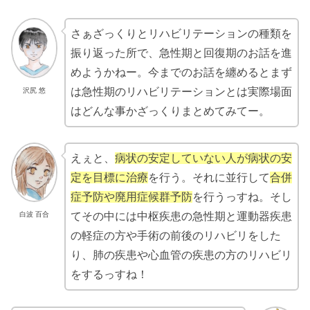
さぁざっくりとリハビリテーションの種類を
振り返った所で、急性期と回復期のお話を進
めようかねー。今までのお話を纏めるとまず
は急性期のリハビリテーションとは実際場面
沢尻 悠
はどんな事かざっくりまとめてみてー。
えぇと、
病状の安定していない人が病状の安
定を目標に治療
を行う。それに並行して
合併
症予防や廃用症候群予防
を行うっすね。そし
白波 百合
てその中には中枢疾患の急性期と運動器疾患
の軽症の方や手術の前後のリハビリをした
り、肺の疾患や心血管の疾患の方のリハビリ
をするっすね！