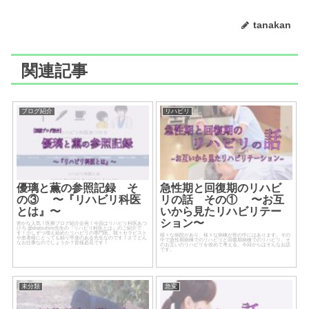
tanakan
関連記事
ブログ紹介
リハビリ
優璃と薫の参照記録 そ
急性期と回復期のリハビ
の③ 〜『リハビリ科医
リの話 その① 〜お互
とは』〜
いから見たリハビリテー
ション〜
密かな人気！医療ブログ紹介企画！今回はリハビリ科医あつ
ひろ @dratsuhiro先生の『リハビリ科医とは』のご紹介で
す！少しずつ増え始めたリハビリの専門医。我々セラピスト
様々な病院があり、様々な病棟が世の中にはあります。その
や患者様にとっても頼り甲斐のある先生なのです！さてどん
中で急性期病棟でのリハビリと回復期病棟でのリハビリ、そ
なお仕事なのでしょうか？皆様必見です！
のお互いのリハビリを改めて考える。今回からはそんなお話
です。
未分類
急変