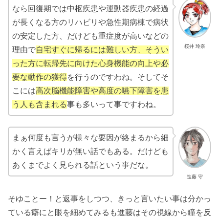
なら回復期では中枢疾患や運動器疾患の経過
が長くなる方のリハビリや急性期病棟で病状
の安定した方、だけども重症度が高いなどの
桜井 玲奈
理由で
自宅すぐに帰るには難しい方、そうい
った方に転帰先に向けた心身機能の向上や必
要な動作の獲得
を行うのですわね。そしてそ
こには
高次脳機能障害や高度の嚥下障害を患
う人も含まれる
事も多いって事ですわね。
まぁ何度も言うが様々な要因が絡まるから細
かく言えばキリが無い話でもある。だけども
あくまでよく見られる話という事だな。
進藤 守
そゆことー！と返事をしつつ、きっと言いたい事は分かっ
ている癖にと眼を細めてみるも進藤はその視線から瞳を反