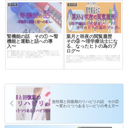
未分類
未分類
腎機能の話 その① 〜腎
葉月と咲夜の閲覧履歴
機能と運動と話への導
その⑨ 〜理学療法士にな
入〜
る、なったヒトの為のブ
ログ〜
生化学編も進んでまいりました。今回は腎機能についてで
す。運動も薬と同じで使い方次第では毒にも薬にもなりま
す。循環器では特にその影響は出ます。よくない方向に生じ
今回のブログ紹介は、あの素敵なイラストや四コマ漫画で有
るのもよく見ます。その話への導入です。
名な、リハペン@rehapen先生のお話から！臨床の中でも癒
されながら学びたいそんな人やセライピストを目指す人には
必見のブログです！
急性期と回復期のリハビリの話 その②
〜変わりつつあるリハビリの考え方〜