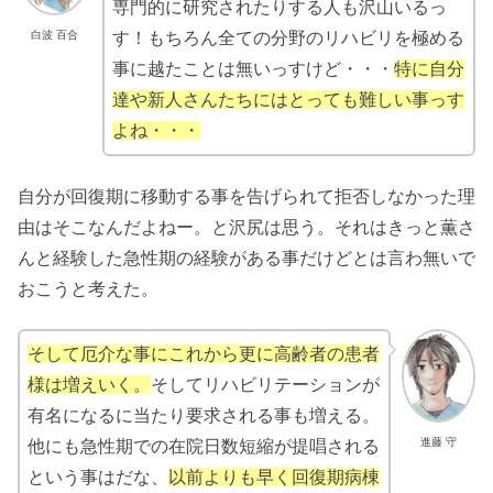
専門的に研究されたりする人も沢山いるっ
白波 百合
す！もちろん全ての分野のリハビリを極める
事に越たことは無いっすけど・・・
特に自分
達や新人さんたちにはとっても難しい事っす
よね・・・
自分が回復期に移動する事を告げられて拒否しなかった理
由はそこなんだよねー。と沢尻は思う。それはきっと薫さ
んと経験した急性期の経験がある事だけどとは言わ無いで
おこうと考えた。
そして厄介な事にこれから更に高齢者の患者
様は増えいく。
そしてリハビリテーションが
有名になるに当たり要求される事も増える。
進藤 守
他にも急性期での在院日数短縮が提唱される
という事はだな、
以前よりも早く回復期病棟