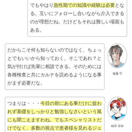
でもやはり
急性期での知識や経験は必要
とな
る。互いにフォローし合いながら介入できる
のが理想だね。だけどもそれは難しい場面も
ある。
だからこそ何も知らないのではなく、ちょっ
とでもいいから知っておく。そこであれ？と
気が付けば先輩に相談できる。そのためには
進藤 守
各種検査と共にカルテを読めるようになる事
がまず必要だな。
つまりは・・・
今目の前にある事だけに捉わ
れず基礎をしっかりと勉強しなさいという風
にも聞こえますわね。でもスペシャリストだ
桜井 玲奈
けでなく、多数の視点で患者様を見れるジェ