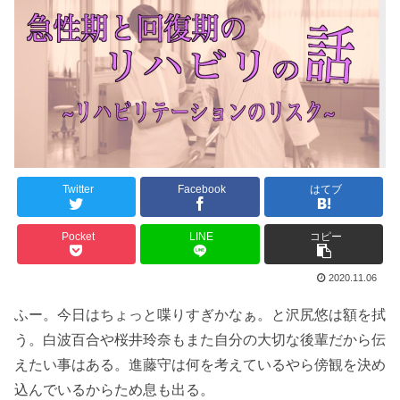
Twitter
Facebook
はてブ
Pocket
LINE
コピー
2020.11.06
ふー。今日はちょっと喋りすぎかなぁ。と沢尻悠は額を拭
う。白波百合や桜井玲奈もまた自分の大切な後輩だから伝
えたい事はある。進藤守は何を考えているやら傍観を決め
込んでいるからため息も出る。