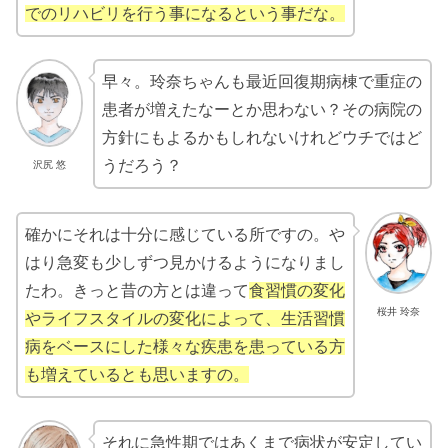
でのリハビリを行う事になるという事だな。
早々。玲奈ちゃんも最近回復期病棟で重症の
患者が増えたなーとか思わない？その病院の
方針にもよるかもしれないけれどウチではど
うだろう？
沢尻 悠
確かにそれは十分に感じている所ですの。や
はり急変も少しずつ見かけるようになりまし
たわ。きっと昔の方とは違って
食習慣の変化
桜井 玲奈
やライフスタイルの変化によって、生活習慣
病をベースにした様々な疾患を患っている方
も増えているとも思いますの。
それに急性期ではあくまで病状が安定してい