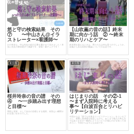
悠と守の検索結果 その
【山吹薫の昔の話】終末
⑦ 〜中山さん@イラ
期に向かう話 ② 〜終末
ストレーター×看護師〜
期のリハとケア〜
かの有名な、中山先生の紹介記事を書かせて頂きました！本
終末期を迎えるときは、周りの人は何を思うのでしょうか。
当に先生の懐深過ぎて感謝です。皆様！要チェクです！
定義から見る役割の概論についてのお話です。
未分類
未分類
桜井玲奈の音の譜 その
はじまりの話 その②-1
④ 〜一歩踏み出す理想
〜まず入院時に考える
と目標〜
事〜【白波百合とリハビ
リテーション】
理想と現実、そして自分の目標とする場所。何気ない瞬間そ
れを思い出すのでした。
今回からは『誰でも出来るリハビリテーション』をコンセプ
トに、実際に患者様を想定しながら、あくまで個人の考え方
ではありますが一般的にどうリハビリが進むのかを知って頂
きたい。今回からはそんなお話です。