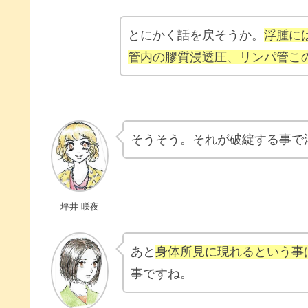
とにかく話を戻そうか。
浮腫に
管内の膠質浸透圧、リンパ管こ
そうそう。それが破綻する事で
坪井 咲夜
あと
身体所見に現れるという事
事ですね。