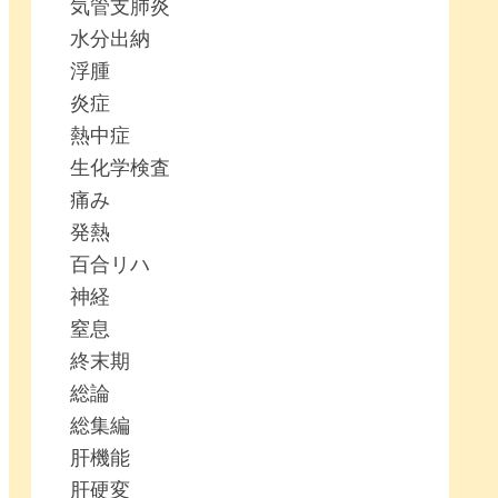
気管支肺炎
水分出納
浮腫
炎症
熱中症
生化学検査
痛み
発熱
百合リハ
神経
窒息
終末期
総論
総集編
肝機能
肝硬変