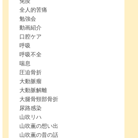
免疫
全人的苦痛
勉強会
動画紹介
口腔ケア
呼吸
呼吸不全
喘息
圧迫骨折
大動脈瘤
大動脈解離
大腿骨頸部骨折
尿路感染
山吹リハ
山吹薫の想い出
山吹薫の昔の話