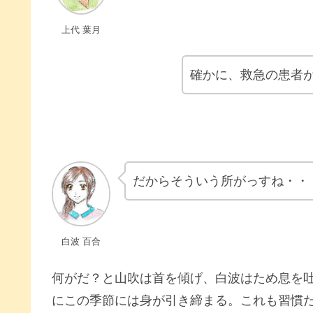
上代 葉月
確かに、救急の患者
だからそういう所がっすね・・
白波 百合
何がだ？と山吹は首を傾げ、白波はため息を
にこの季節には身が引き締まる。これも習慣