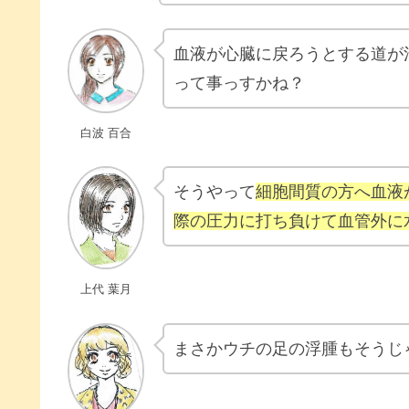
血液が心臓に戻ろうとする道が
って事っすかね？
白波 百合
そうやって
細胞間質の方へ血液
際の圧力に打ち負けて血管外に
上代 葉月
まさかウチの足の浮腫もそうじ