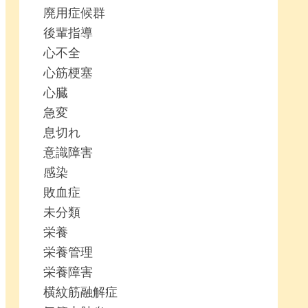
廃用症候群
後輩指導
心不全
心筋梗塞
心臓
急変
息切れ
意識障害
感染
敗血症
未分類
栄養
栄養管理
栄養障害
横紋筋融解症