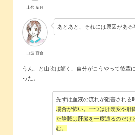
上代 葉月
あとあと、それには原因がある
白波 百合
うん。と山吹は頷く。自分がこうやって後輩
った。
先ずは血液の流れが阻害される
場合が怖い。一つは肝硬変や肝
た静脈は肝臓を一度通るのだけ
む。