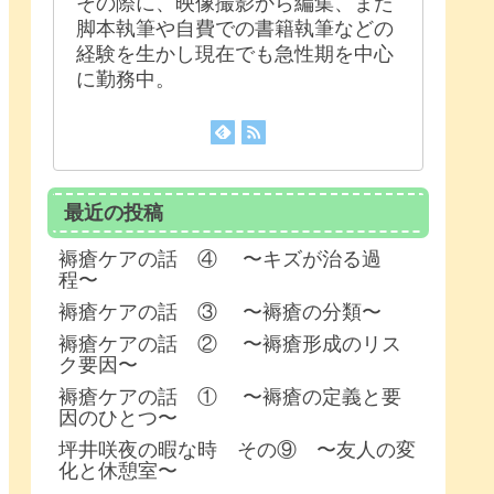
その際に、映像撮影から編集、また
脚本執筆や自費での書籍執筆などの
経験を生かし現在でも急性期を中心
に勤務中。
最近の投稿
褥瘡ケアの話 ④ 〜キズが治る過
程〜
褥瘡ケアの話 ③ 〜褥瘡の分類〜
褥瘡ケアの話 ② 〜褥瘡形成のリス
ク要因〜
褥瘡ケアの話 ① 〜褥瘡の定義と要
因のひとつ〜
坪井咲夜の暇な時 その⑨ 〜友人の変
化と休憩室〜