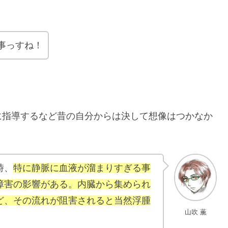
事っすね！
に指導するなど昔の自分からは決して想像はつかなか
時、
特に静脈に血液が溜まりすぎる事
障害の影響がある。内臓から集められ
ど、その流れが阻害されると当然浮腫
山吹 薫