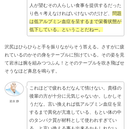
人が望むその人らしい食事を提供するだった
り色々考えなければいけないのだけど、
問題
は低アルブミン血症を呈するまで栄養状態が
低下している。ということだねー。
沢尻はひらひらと手を振りながらそう答える。さすがに疲
れているのかその身をテーブルに預けている。その姿を見
て岩水は腕を組みつつふん！とそのテーブルを吹き飛ばせ
そうなほど鼻息を鳴らす。
これほどで疲れるだなんて情けない。貴様の
後輩の方が十分に元気じゃないか。しかしそ
岩水 静
うだな。言い換えれば低アルブミン血症を呈
するまで異化が亢進している、もとい体の中
のタンパク質が材料として使われすぎてい
る。と言い換える事も出来るかもしれない