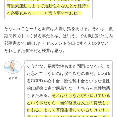
有酸素運動によって活動性をなんとか維持す
る必要もある・・・と言う事ですわね。
そういうことー！と沢尻は人差し指をあげる。それは回復
期病棟でもよく見る事だと桜井は思う。でも沢尻以外に内
部障害まで加味したアセスメントを口にする人は少ない。
それもまた事実だと桜井は思う。
そうだな。易疲労性もまた問題になるが、ま
た忘れていないのは慢性疾患の事だ。いわゆ
岩水 静
るCOPDや心不全、慢性腎不全といった慢性
的に緩徐に進む疾患だな。もちろん急性増悪
もまたある。
それは今もなお患い続けている
という事だから、当然軽微な炎症の持続もま
たある。よって普段生活しているだけでも、