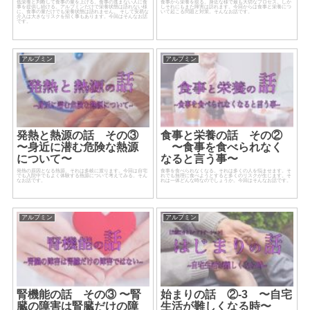
低栄養と判断して食事の量を上げる。食事の進まない人に食
食事から栄養を取る。身近な様で最も大切なプロセス。しか
事を提供し続ける。アルブミンだけで栄養状態は語れない様
しそれにもまた障害は訪れます。今回からは食事と栄養につ
に、食事の量だけでも栄養状態は語れません。 そして安易な
いて起こる問題と対策。そんなお話です。
介入は大きなリスクを招く事もあります。今回はそんなお話
です。
アルブミン
アルブミン
発熱と熱源の話 その③
食事と栄養の話 その②
〜身近に潜む危険な熱源
〜食事を食べられなく
について〜
なると言う事〜
発熱の原因となる熱源、それは多岐に渡ります。今回は自宅
食事を食べられなくなる。それは多くの人を悩ませます。そ
でも入院中でもよく体験する熱源について考えてみる。そん
れでも無理に食べようとすると多くのリスクが生じます。そ
なお話です。
れは一体どんな時なのでしょうか。今回はそんなお話です。
アルブミン
アルブミン
腎機能の話 その③ 〜腎
始まりの話 ②-3 〜自宅
臓の障害は腎臓だけの障
生活が難しくなる時〜