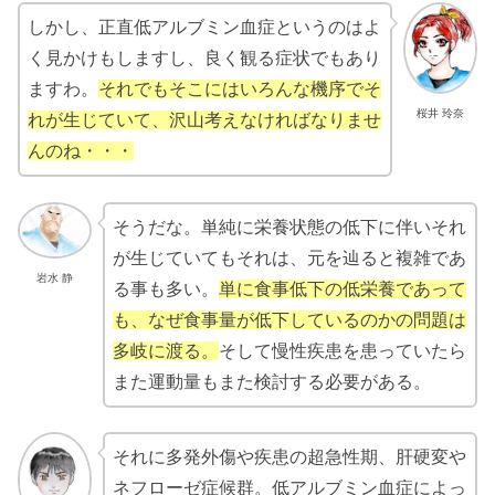
しかし、正直低アルブミン血症というのはよ
く見かけもしますし、良く観る症状でもあり
ますわ。
それでもそこにはいろんな機序でそ
桜井 玲奈
れが生じていて、沢山考えなければなりませ
んのね・・・
そうだな。単純に栄養状態の低下に伴いそれ
が生じていてもそれは、元を辿ると複雑であ
岩水 静
る事も多い。
単に食事低下の低栄養であって
も、なぜ食事量が低下しているのかの問題は
多岐に渡る。
そして慢性疾患を患っていたら
また運動量もまた検討する必要がある。
それに多発外傷や疾患の超急性期、肝硬変や
ネフローゼ症候群。低アルブミン血症によっ