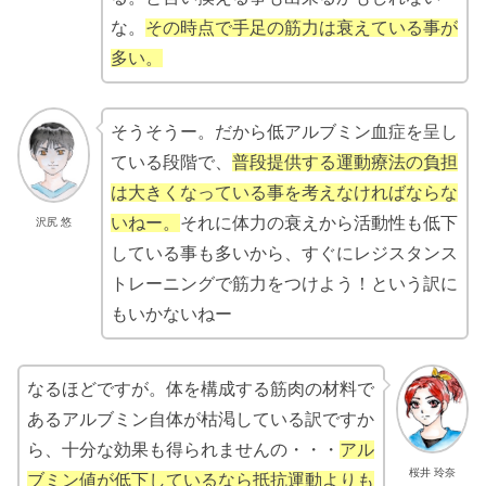
な。
その時点で手足の筋力は衰えている事が
多い。
そうそうー。だから低アルブミン血症を呈し
ている段階で、
普段提供する運動療法の負担
は大きくなっている事を考えなければならな
いねー。
それに体力の衰えから活動性も低下
沢尻 悠
している事も多いから、すぐにレジスタンス
トレーニングで筋力をつけよう！という訳に
もいかないねー
なるほどですが。体を構成する筋肉の材料で
あるアルブミン自体が枯渇している訳ですか
ら、十分な効果も得られませんの・・・
アル
桜井 玲奈
ブミン値が低下しているなら抵抗運動よりも