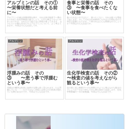
アルブミンの話 その①
食事と栄養の話 その
〜栄養状態だと考える前
③ 〜食事を食べたくな
に〜
い状態〜
アルブミンの値は栄養状態を表す。それは多分臨床で一番わ
食べられないのではなく、食べたくない。それは様々な理由
かりやすい生化学検査の値でしょう。だから教えてもらいや
で生じます。そしてそれは生命維持にもやはりか関わるので
すいのですが、それだけで捉えると意味が違ってきます。 セ
対応は必要になります。一体それはどんな状態なのでしょう
ラピストが最も見るだろうアルブミンについて、よく考えて
か？今回はそんなお話です。
みます。今回はそんなお話しです。
アルブミン
アルブミン
浮腫みの話 その
生化学検査の話 その②
③ 〜患う事で浮腫む
〜検査の値を考えながら
という事〜
観るという事〜
浮腫みの機序は疾患に由来する事も多く見られます。ただ浮
目の前に並ぶ検査データを実際どのように考えながら観るの
腫んでいる・・・だけではなく其処には何らかの疾患が隠れ
でしょうか？今まで学んできた事を改めて見直します。生化
ている事があるのです。今回はそんなお話です。
学検査編の一旦の総集編。今回はそんなお話です。