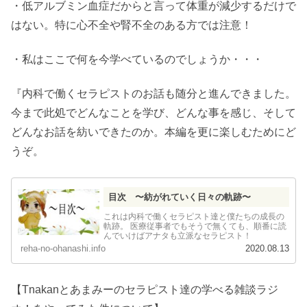
・低アルブミン血症だからと言って体重が減少するだけで
はない。特に心不全や腎不全のある方では注意！
・私はここで何を今学べているのでしょうか・・・
『内科で働くセラピストのお話も随分と進んできました。
今まで此処でどんなことを学び、どんな事を感じ、そして
どんなお話を紡いできたのか。本編を更に楽しむためにど
うぞ。
目次 〜紡がれていく日々の軌跡〜
これは内科で働くセラピスト達と僕たちの成長の
軌跡。 医療従事者でもそうで無くても、順番に読
んでいけばアナタも立派なセラピスト！
reha-no-ohanashi.info
2020.08.13
【Tnakanとあまみーのセラピスト達の学べる雑談ラジ