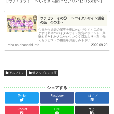
【ウチ⭐︎セラ！ 〜いまさら聞けないリハビリの話〜】
ウチセラ その① 〜バイタルサイン測定
の話 その①〜
今回から過去の記事を更に分かりやすくご紹介！
まずは基本のバイタルサイン測定のポイント！興
味を持たれた方はぜひリンクや目次より内科で働
くセラピストの物語をお楽しみ下さい。
reha-no-ohanashi.info
2020.09.20
アルブミン
低アルブミン血症
シェアする
Twitter
Facebook
はてブ
Pocket
LINE
コピー