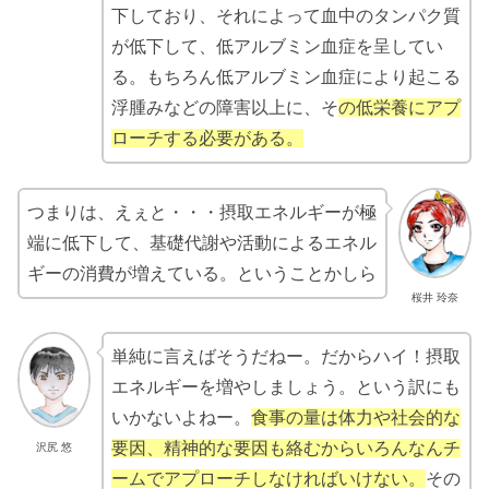
下しており、それによって血中のタンパク質
が低下して、低アルブミン血症を呈してい
る。もちろん低アルブミン血症により起こる
浮腫みなどの障害以上に、そ
の低栄養にアプ
ローチする必要がある。
つまりは、えぇと・・・摂取エネルギーが極
端に低下して、基礎代謝や活動によるエネル
ギーの消費が増えている。ということかしら
桜井 玲奈
単純に言えばそうだねー。だからハイ！摂取
エネルギーを増やしましょう。という訳にも
いかないよねー。
食事の量は体力や社会的な
要因、精神的な要因も絡むからいろんなんチ
沢尻 悠
ームでアプローチしなければいけない。
その