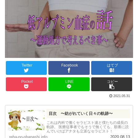
Twitter
Facebook
はてブ
Pocket
LINE
コピー
2021.05.31
目次 〜紡がれていく日々の軌跡〜
これは内科で働くセラピスト達と僕たちの成長の
軌跡。 医療従事者でもそうで無くても、順番に読
んでいけばアナタも立派なセラピスト！
reha-no-ohanashi.info
2020.08.13