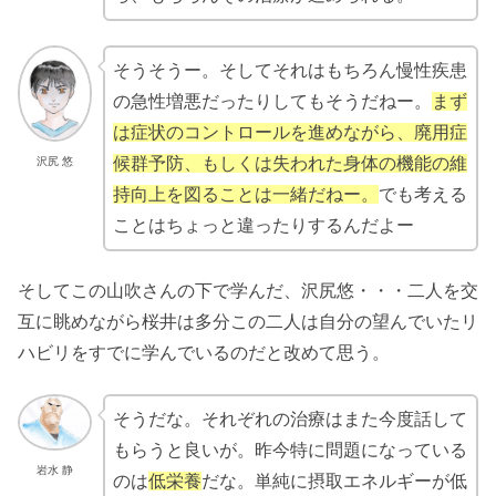
そうそうー。そしてそれはもちろん慢性疾患
の急性増悪だったりしてもそうだねー。
まず
は症状のコントロールを進めながら、廃用症
候群予防、もしくは失われた身体の機能の維
沢尻 悠
持向上を図ることは一緒だねー。
でも考える
ことはちょっと違ったりするんだよー
そしてこの山吹さんの下で学んだ、沢尻悠・・・二人を交
互に眺めながら桜井は多分この二人は自分の望んでいたリ
ハビリをすでに学んでいるのだと改めて思う。
そうだな。それぞれの治療はまた今度話して
もらうと良いが。昨今特に問題になっている
岩水 静
のは
低栄養
だな。単純に摂取エネルギーが低