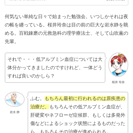
何気ない単純な日々で始まった勉強会。いつしかそれは夜
の帳を纏っている。桜井玲奈は目の前の巨大な岩水静を眺
める。百戦錬磨の元救急科の理学療法士、そして山吹薫の
先輩。
それで・・・低アルブミン血症については大
体分かってきましたのですけれど、一体どう
すれば良いのかしら？
桜井 玲奈
ふむ。
もちろん最初に行われるのは原疾患の
治療だ。
もちろんその低アルブミン血症が、
岩水 静
肝硬変やネフローゼ症候群、もしくは多発外
傷などによるショック状態によるものだった
ら、もちろんその治療が進められる。