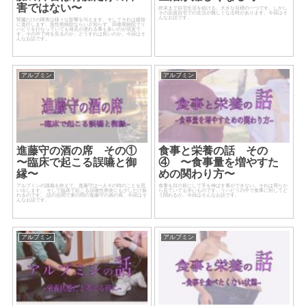
害ではない〜
終末まで自宅生活を続ける。大きな目標の一つです。しかし
その反面自宅での生活が難しくなる時があります。今回はそ
んなお話です。
腎臓だけの障害は様々な影響を与えます。そしてそれは緩徐
に進行します。急性期病院ならいざ知らず、回復期病院でリ
ハビリを行なっていても発見が遅れる事も多いのが現実で
す。その中で何を見るのか、どうすれば良いのか。今回はそ
んなお話です。
アルブミン
アルブミン
進藤守の酒の席 その①
食事と栄養の話 その
〜臨床で起こる誤嚥と御
④ 〜食事量を増やすた
縁〜
めの関わり方〜
アルブミンの講義を終えて、進藤守は一人その時のことを思
食事を目の前にして手を伸ばす事ができない。それは周りか
い出します。 そして臨床で起こる誤嚥性肺炎にも少しだけ振
ら見ていても辛いものです。リハビリの中で食事に対してど
れるのです。 話の合間で束の間の進藤守の酒の席。今回はそ
う関わるか。今回はそんなお話です。
んなお話です。
アルブミン
アルブミン