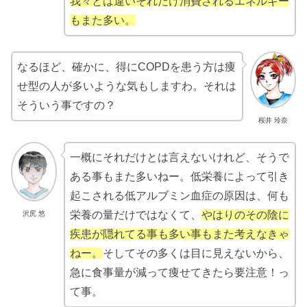
我々とは違いそれだけ消費されるエネルギー
もまた多い。
なるほど、確かに、得にCOPDを患う方は痩
せ型の人が多いような気もしますわ。それは
そういう事ですの？
桜井 玲奈
一概にそれだけとは言えないけれど、そうで
ある事もまた多いねー。低栄養によって引き
起こされる低アルブミン血症の原因は、何も
栄養の量だけではなくて、
やはりのその陰に
沢尻 悠
疾患が隠れてる事も多い事もまた考えなきゃ
ねー。
そしてその多くは目に見えないから、
急に食事量が減って痩せてきたら要注意！っ
て事。